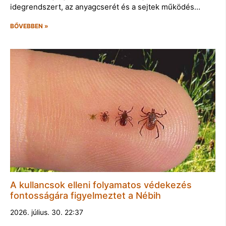
idegrendszert, az anyagcserét és a sejtek működés…
BŐVEBBEN »
A kullancsok elleni folyamatos védekezés
fontosságára figyelmeztet a Nébih
2026. július. 30. 22:37