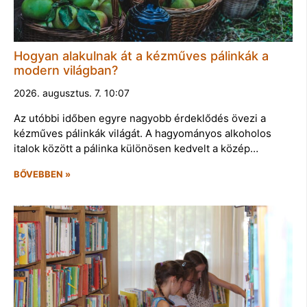
Hogyan alakulnak át a kézműves pálinkák a
modern világban?
2026. augusztus. 7. 10:07
Az utóbbi időben egyre nagyobb érdeklődés övezi a
kézműves pálinkák világát. A hagyományos alkoholos
italok között a pálinka különösen kedvelt a közép…
BŐVEBBEN »