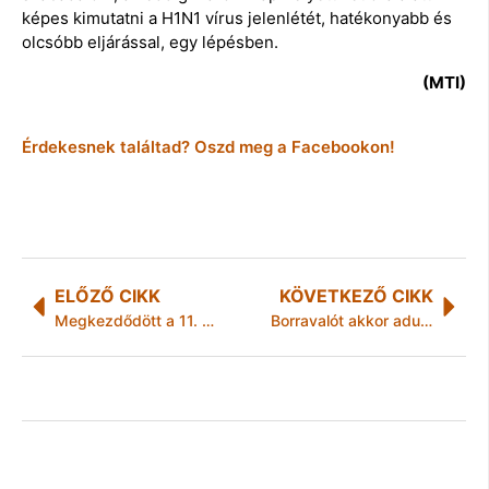
képes kimutatni a H1N1 vírus jelenlétét, hatékonyabb és
olcsóbb eljárással, egy lépésben.
(MTI)
Érdekesnek találtad? Oszd meg a Facebookon!
ELŐZŐ CIKK
KÖVETKEZŐ CIKK
Megkezdődött a 11. Triatlon Nagyhét Tiszaújvárosban
Borravalót akkor adunk, ha valaki irányunkban figyelmes, előzékeny, vagy szolgálatkész.