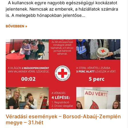
A kullancsok egyre nagyobb egészségügyi kockázatot
jelentenek. Nemcsak az emberek, a háziállatok számára
is. A melegebb hónapokban jelentőse…
BŐVEBBEN »
Véradási események – Borsod-Abaúj-Zemplén
megye – 31.hét