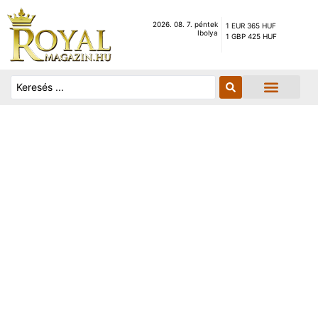
2026. 08. 7. péntek
1 EUR 365 HUF
Ibolya
1 GBP 425 HUF