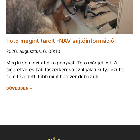
Toto megint tarolt -NAV sajtóinformáció
2026. augusztus. 6. 00:10
Még ki sem nyitották a ponyvát, Toto már jelzett. A
cigaretta- és kábítószerkereső szolgálati kutya ezúttal
sem tévedett: több mint hatezer doboz ille…
BŐVEBBEN »