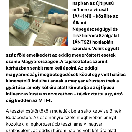
napban az új típusú
influenza vírusát
(A/H1N1) – közölte az
Állami
Népegészségügyi és
Tisztiorvosi Szolgálat
(ÁNTSZ) honlapján
szerdán. Velük együtt
száz fölé emelkedett az eddig megerősített esetek
száma Magyarországon. A tájékoztatás szerint
kórházban senkit nem kell ápolni.
Az eddigi
magyarországi megbetegedések közül egy volt halálos
kimenetelű. Indulhat annak a magyar vírustesztnek a
gyártása, amely két óra alatt kimutatja az új típusú
influenzavírust a szervezetben – tájékoztatta a gyártó
cég kedden az MTI-t.
A tesztet csütörtökön mutatják be a sajtó képviselőinek
Budapesten. Az eseményre szóló meghívóban annyit
közöltek: a legkorszerűbb teszt, amely magyar
szabadalom, az eddigi három nap helyett két óra alatt