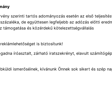
omány
vény szerinti tartós adományozás esetén az első teljesítés
százaléka, de együttesen legfeljebb az adózás előtti ere
z támogatása és közérdekű kötelezettségvállalás
reklámlehetőséget is biztosítunk!
dna íróasztalt, zárható iratszekrényt, elavult számítógép
bküldi ismerőséinek, kívánunk Önnek sok sikert és szép na