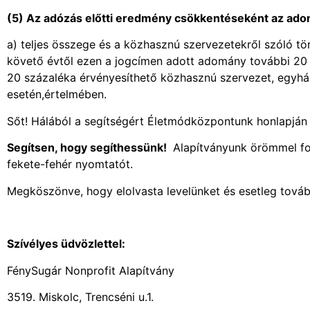
(5) Az adózás előtti eredmény csökkentéseként az ad
a) teljes összege és a közhasznú szervezetekről szóló tör
követő évtől ezen a jogcímen adott adomány további 20 
20 százaléka érvényesíthető közhasznú szervezet, egyhá
esetén,értelmében.
Sőt! Hálából a segítségért Életmódközpontunk honlapján 
Segítsen, hogy segíthessünk!
Alapítványunk örömmel foga
fekete-fehér nyomtatót.
Megköszönve, hogy elolvasta levelünket és esetleg továb
Szívélyes üdvözlettel:
FénySugár Nonprofit Alapítvány
3519. Miskolc, Trencséni u.1.