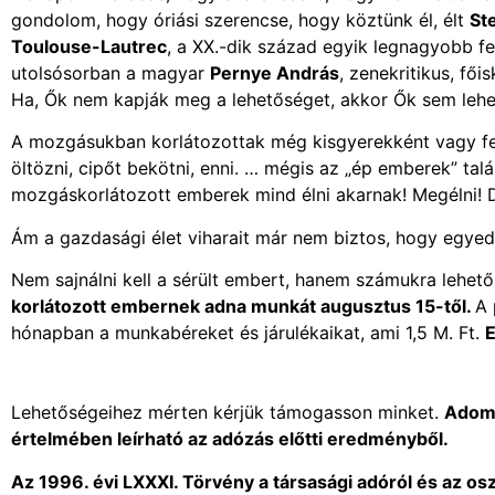
gondolom, hogy óriási szerencse, hogy köztünk él, élt
St
Toulouse-Lautrec
, a XX.-dik század egyik legnagyobb f
utolsósorban a magyar
Pernye András
, zenekritikus, fő
Ha, Ők nem kapják meg a lehetőséget, akkor Ők sem lehet
A mozgásukban korlátozottak még kisgyerekként vagy fel
öltözni, cipőt bekötni, enni. … mégis az „ép emberek” ta
mozgáskorlátozott emberek mind élni akarnak! Megélni! 
Ám a gazdasági élet viharait már nem biztos, hogy egyedül,
Nem sajnálni kell a sérült embert, hanem számukra lehet
korlátozott embernek adna munkát augusztus 15-től.
A 
hónapban a munkabéreket és járulékaikat, ami 1,5 M. Ft.
E
Lehetőségeihez mérten kérjük támogasson minket.
Adomá
értelmében leírható az adózás előtti eredményből.
Az 1996. évi LXXXI. Törvény a társasági adóról és az os