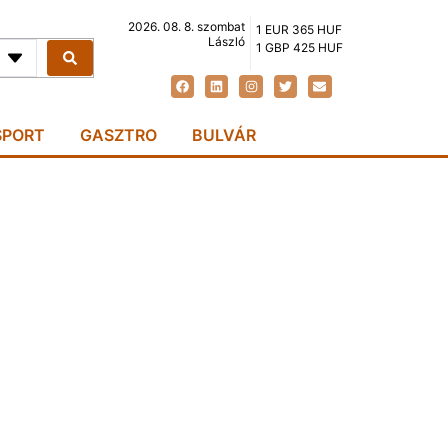
2026. 08. 8. szombat
1 EUR 365 HUF
László
1 GBP 425 HUF
SPORT
GASZTRO
BULVÁR