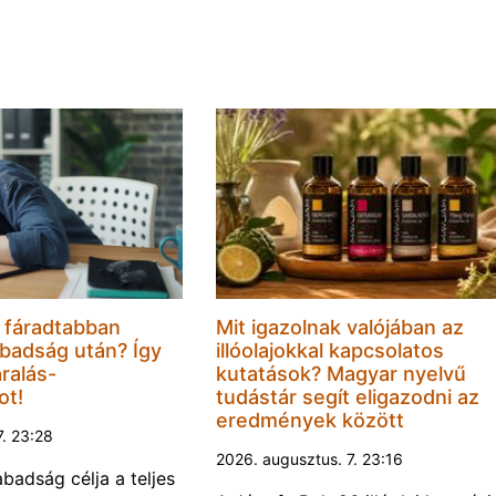
 fáradtabban
Mit igazolnak valójában az
badság után? Így
illóolajokkal kapcsolatos
ralás-
kutatások? Magyar nyelvű
ot!
tudástár segít eligazodni az
eredmények között
7. 23:28
2026. augusztus. 7. 23:16
abadság célja a teljes