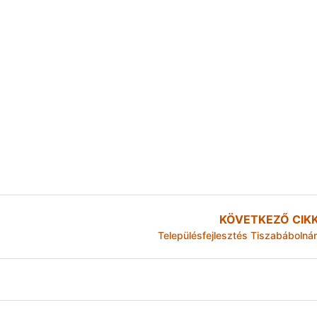
KÖVETKEZŐ CIK
Településfejlesztés Tiszabábolná