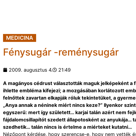
MEDICINA
Fénysugár -reménysugár
2009. augusztus 4.
21:49
A magányos cédrust választották maguk jelképeként a 
ihlette embléma kifejezi; a mozgásában korlátozott ember
felnőttek zavartan elkapják róluk tekintetüket, a gyer
„Anya annak a néninek miért nincs keze?” Ilyenkor szint
egyszerű: mert így született… karjai talán azért nem fejl
fájdalomcsillapítót szedett állapotosként az anyukája… 
szedhetik… talán nincs is értelme a miérteket kutatni…
Nézőpont kérdése, hogy szerencse-e, hogy nem vették és