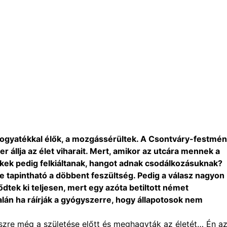
fogyatékkal élők, a mozgássérültek. A Csontváry-festmé
 állja az élet viharait. Mert, amikor az utcára mennek a
mekek pedig felkiáltanak, hangot adnak csodálkozásuknak?
e tapintható a döbbent feszültség. Pedig a válasz nagyon
ődtek ki teljesen, mert egy azóta betiltott német
talán ha ráírják a gyógyszerre, hogy állapotosok nem
zre még a születése előtt és meghagyták az életét… Én az