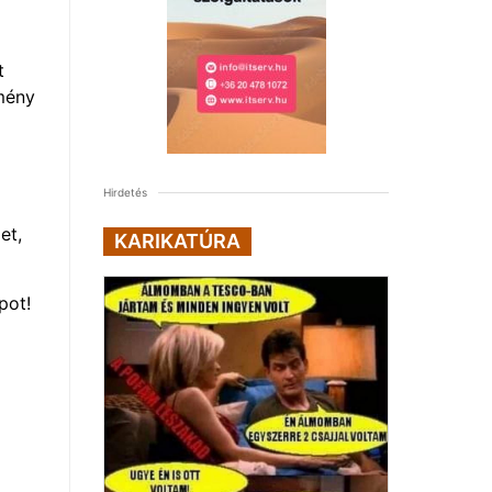
t
dmény
Hirdetés
et,
KARIKATÚRA
pot!