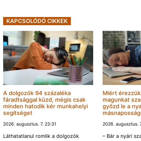
KAPCSOLÓDÓ CIKKEK
A dolgozók 94 százaléka
Miért érezzük
fáradtsággal küzd, mégis csak
magunkat sza
minden hatodik kér munkahelyi
győzd le a nya
segítséget
másnaposság
2026. augusztus. 7. 23:31
2026. augusztus. 
Láthatatlanul romlik a dolgozók
– Bár a nyári sz