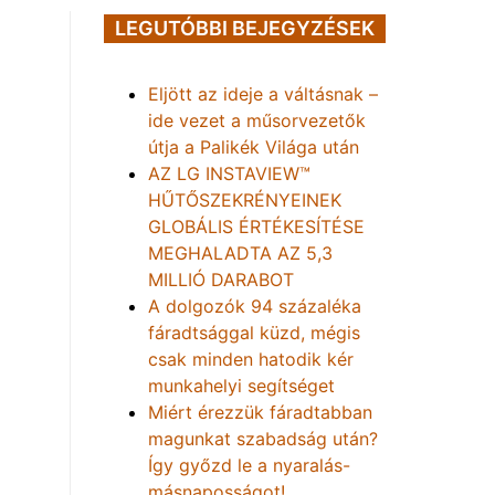
LEGUTÓBBI BEJEGYZÉSEK
Eljött az ideje a váltásnak –
ide vezet a műsorvezetők
útja a Palikék Világa után
AZ LG INSTAVIEW™
HŰTŐSZEKRÉNYEINEK
GLOBÁLIS ÉRTÉKESÍTÉSE
MEGHALADTA AZ 5,3
MILLIÓ DARABOT
A dolgozók 94 százaléka
fáradtsággal küzd, mégis
csak minden hatodik kér
munkahelyi segítséget
Miért érezzük fáradtabban
magunkat szabadság után?
Így győzd le a nyaralás-
másnaposságot!