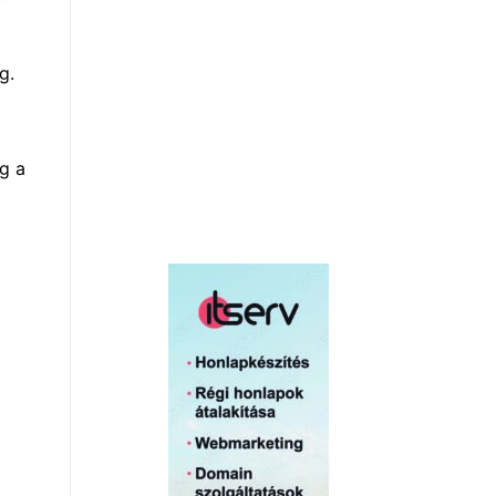
g.
g a