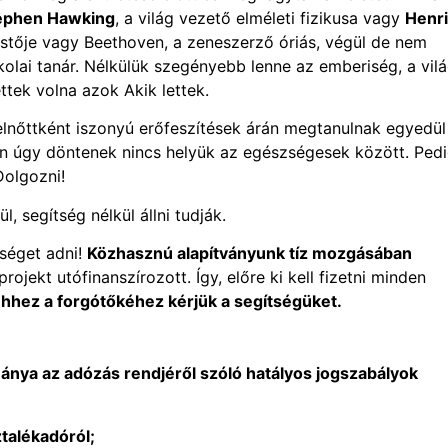
ephen Hawking
, a világ vezető elméleti fizikusa vagy
Henri
estője vagy Beethoven, a zeneszerző óriás, végül de nem
iskolai tanár. Nélkülük szegényebb lenne az emberiség, a vilá
tek volna azok Akik lettek.
nőttként iszonyú erőfeszítések árán megtanulnak egyedül
lán úgy döntenek nincs helyük az egészségesek között. Pedi
Dolgozni!
 segítség nélkül állni tudják.
őséget adni!
Közhasznú alapítványunk tíz mozgásában
projekt utófinanszírozott. Így, előre ki kell fizetni minden
hhez a forgótőkéhez kérjük a segítségüket.
nya az adózás rendjéről szóló hatályos jogszabályok
ztalékadóról;