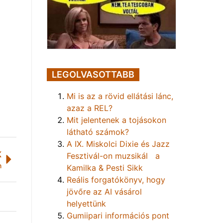
LEGOLVASOTTABB
Mi is az a rövid ellátási lánc,
azaz a REL?
Mit jelentenek a tojásokon
látható számok?
A IX. Miskolci Dixie és Jazz
K
Fesztivál-on muzsikál a
n
Kamilka & Pesti Sikk
Reális forgatókönyv, hogy
jövőre az AI vásárol
helyettünk
Gumiipari információs pont