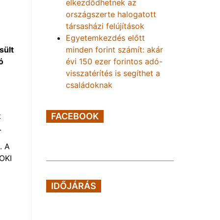
elkezdődhetnek az
országszerte halogatott
társasházi felújítások
Egyetemkezdés előtt
minden forint számít: akár
sült
évi 150 ezer forintos adó-
ó
visszatérítés is segíthet a
családoknak
t
FACEBOOK
.
. A
 OKI
IDŐJÁRÁS