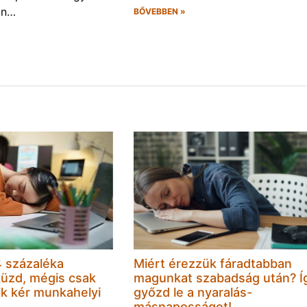
án…
BŐVEBBEN »
 százaléka
Miért érezzük fáradtabban
küzd, mégis csak
magunkat szabadság után? Í
k kér munkahelyi
győzd le a nyaralás-
másnaposságot!