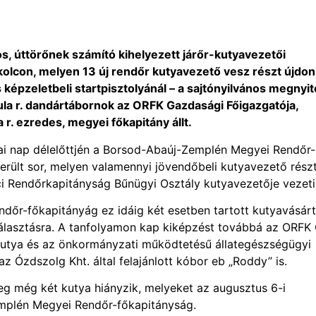
, úttörőnek számító kihelyezett járőr-kutyavezetői
skolcon, melyen 13 új rendőr kutyavezető vesz részt újdon
 képzeletbeli startpisztolyánál – a sajtónyilvános megnyit
la r. dandártábornok az ORFK Gazdasági Főigazgatója,
 r. ezredes, megyei főkapitány állt.
i nap délelőttjén a Borsod-Abaúj-Zemplén Megyei Rendőr-
erült sor, melyen valamennyi jövendőbeli kutyavezető rész
lci Rendőrkapitányság Bűnügyi Osztály kutyavezetője vezeti
őr-főkapitányág ez idáig két esetben tartott kutyavásárt
választásra. A tanfolyamon kap kiképzést továbbá az ORFK
 kutya és az önkormányzati működtetésű állategészségügyi
 Ózdszolg Kht. által felajánlott kóbor eb „Roddy” is.
leg még két kutya hiányzik, melyeket az augusztus 6-i
mplén Megyei Rendőr-főkapitányság.