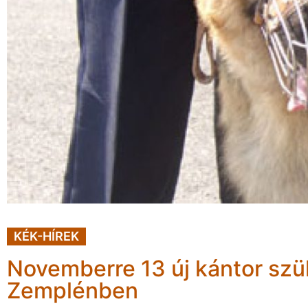
KÉK-HÍREK
Novemberre 13 új kántor szü
Zemplénben