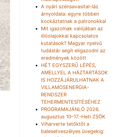
A nyári szénsavasital-láz
árnyoldala: egyre többen
kockáztatnak a patronokkal
Mit igazolnak valójában az
illóolajokkal kapcsolatos
kutatások? Magyar nyelvű
tudástár segít eligazodni az
eredmények között
HÉT EGYSZERŰ LÉPÉS,
AMELLYEL A HÁZTARTÁSOK
IS HOZZÁJÁRULHATNAK A
VILLAMOSENERGIA-
RENDSZER
TEHERMENTESÍTÉSÉHEZ
PROGRAMAJÁNLÓ 2026.
augusztus 10–17.-Heti ZSÖK
Viharverte tetőktől a
balesetveszélyes üvegekig: