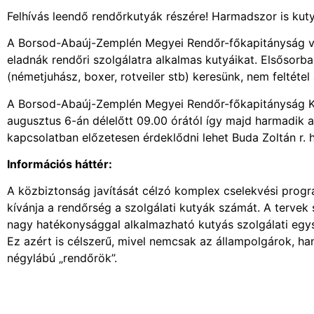
Felhívás leendő rendőrkutyák részére! Harmadszor is k
A Borsod-Abaúj-Zemplén Megyei Rendőr-főkapitányság vá
eladnák rendőri szolgálatra alkalmas kutyáikat. Elsősorb
(németjuhász, boxer, rotveiler stb) keresünk, nem feltétel 
A Borsod-Abaúj-Zemplén Megyei Rendőr-főkapitányság Ki
augusztus 6-án délelőtt 09.00 órától így majd harmadik 
kapcsolatban előzetesen érdeklődni lehet Buda Zoltán r. 
Információs háttér:
A közbiztonság javítását célzó komplex cselekvési pro
kívánja a rendőrség a szolgálati kutyák számát. A tervek 
nagy hatékonysággal alkalmazható kutyás szolgálati eg
Ez azért is célszerű, mivel nemcsak az állampolgárok, ha
négylábú „rendőrök”.