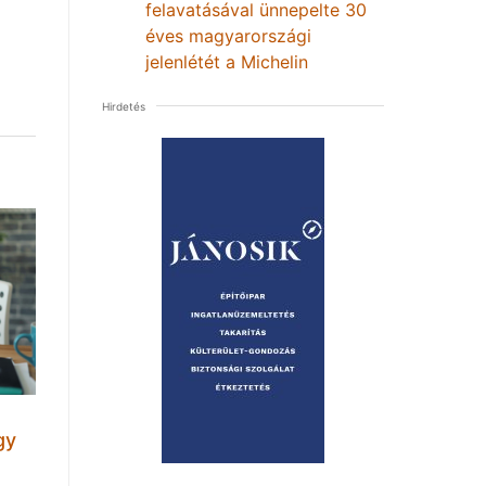
felavatásával ünnepelte 30
éves magyarországi
jelenlétét a Michelin
Hirdetés
gy