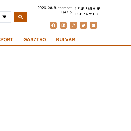
2026. 08. 8. szombat
1 EUR 365 HUF
László
1 GBP 425 HUF
SPORT
GASZTRO
BULVÁR