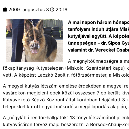
2009. augusztus 3.
20:16
A mai napon három hónapos
tanfolyam indult útjára Mi
kutyájával együtt. A képzés
ünnepségen – dr. Sipos Gyu
valamint dr. Vereckei Csaba
A megnyitóünnepségre a ma
főkapitányság Kutyatelepén (Miskolc, Szentpéteri kapu) k
vett. A képzést Laczkó Zsolt r. főtörzsőrmester, a Misko
A megyei kutyás létszám emelése érdekében a megyei rend
vásárokon megjelent ebek közül összesen 7 eb került ki
Kutyavezető Képző Központ által korábban felajánlott 3
telepekkel kötött együttműködési megállapodás alapján, az
A „négylábú rendőr-hallgatók” 13 főnyi létszámából jelen
kutyavásáron tervez majd beszerezni a Borsod-Abaúj-Ze