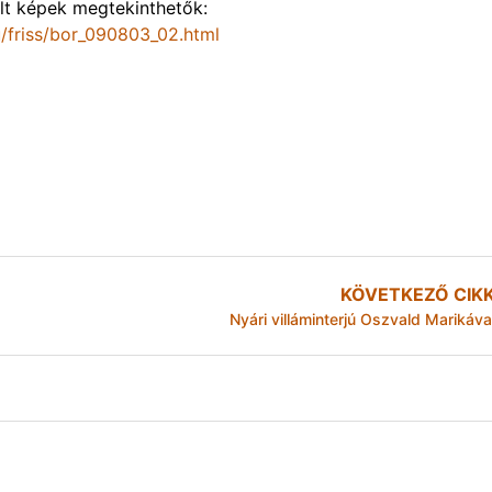
lt képek megtekinthetők:
u/friss/bor_090803_02.html
KÖVETKEZŐ CIK
Nyári villáminterjú Oszvald Marikáva