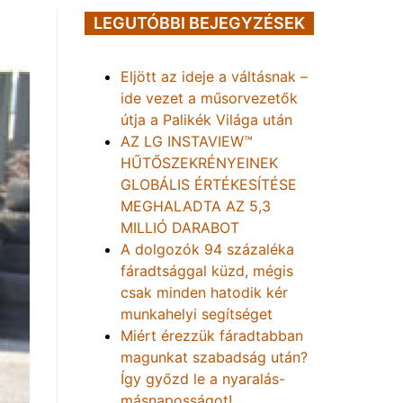
LEGUTÓBBI BEJEGYZÉSEK
Eljött az ideje a váltásnak –
ide vezet a műsorvezetők
útja a Palikék Világa után
AZ LG INSTAVIEW™
HŰTŐSZEKRÉNYEINEK
GLOBÁLIS ÉRTÉKESÍTÉSE
MEGHALADTA AZ 5,3
MILLIÓ DARABOT
A dolgozók 94 százaléka
fáradtsággal küzd, mégis
csak minden hatodik kér
munkahelyi segítséget
Miért érezzük fáradtabban
magunkat szabadság után?
Így győzd le a nyaralás-
másnaposságot!