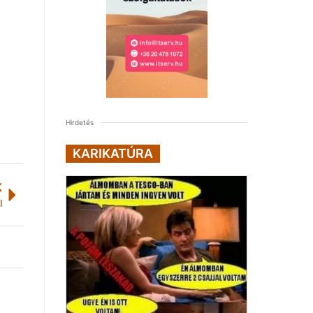
Hirdetés
KARIKATÚRA
K
l