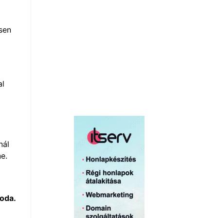
sen
al
nál
e.
oda.