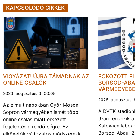
KAPCSOLÓDÓ CIKKEK
VIGYÁZAT! ÚJRA TÁMADNAK AZ
FOKOZOTT E
ONLINE CSALÓK
BORSOD-ABA
VÁRMEGYÉB
2026. augusztus. 6. 00:08
2026. augusztus. 
Az elmúlt napokban Győr-Moson-
A DVTK stadion
Sopron vármegyében ismét több
6-án rendezik a
online csalás miatt érkezett
Katowice labda
feljelentés a rendőrségre. Az
Borsod-Abaúj-
elkövetők változatos módszerekk…