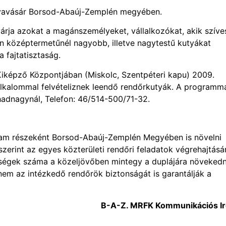
utyavásár Borsod-Abaúj-Zemplén megyében.
rja azokat a magánszemélyeket, vállalkozókat, akik szíve
an középtermetűnél nagyobb, illetve nagytestű kutyákat
a fajtatisztaság.
képző Központjában (Miskolc, Szentpéteri kapu) 2009.
alkalommal felvételiznek leendő rendőrkutyák. A programm
hadnagynál, Telefon: 46/514-500/71-32.
gram részeként Borsod-Abaúj-Zemplén Megyében is növelni
szerint az egyes közterületi rendőri feladatok végrehajtásá
ységek száma a közeljövőben mintegy a duplájára növekedn
nem az intézkedő rendőrök biztonságát is garantálják a
B-A-Z. MRFK Kommunikációs Ir