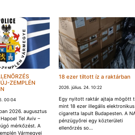
LLENŐRZÉS
18 ezer tiltott íz a raktárban
ÚJ-ZEMPLÉN
2026. július. 24. 10:22
EN
Egy nyitott raktár ajtaja mögött 
6. 00:04
mint 18 ezer illegális elektronikus
ban 2026. augusztus
cigaretta lapult Budapesten. A N
 Hapoel Tel Aviv –
pénzügyőrei egy közterületi
rúgó mérkőzést. A
ellenőrzés so…
Zemplén Vármegyei