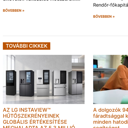
Rendőr-főkapit
BŐVEBBEN »
BŐVEBBEN »
TOVÁBBI CIKKEK
AZ LG INSTAVIEW™
A dolgozók 94
HŰTŐSZEKRÉNYEINEK
fáradtsággal 
GLOBÁLIS ÉRTÉKESÍTÉSE
minden hatodi
MEGHALADTA AZ 5,3 MILLIÓ
segítséget