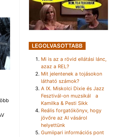
LEGOLVASOTTABB
Mi is az a rövid ellátási lánc,
azaz a REL?
Mit jelentenek a tojásokon
látható számok?
A IX. Miskolci Dixie és Jazz
Fesztivál-on muzsikál a
több
Kamilka & Pesti Sikk
Reális forgatókönyv, hogy
AV
jövőre az AI vásárol
helyettünk
Gumiipari információs pont