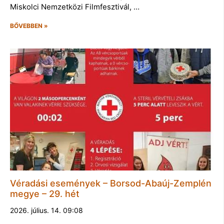
Miskolci Nemzetközi Filmfesztivál, …
BŐVEBBEN »
Véradási események – Borsod-Abaúj-Zemplén
megye – 29. hét
2026. július. 14. 09:08