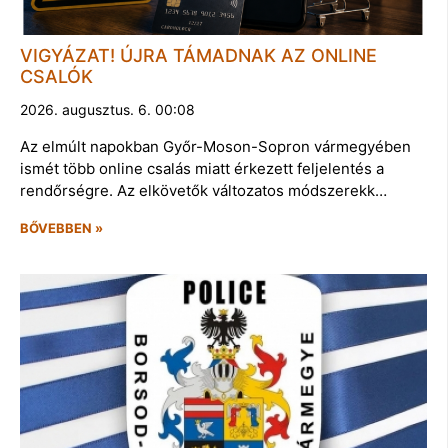
VIGYÁZAT! ÚJRA TÁMADNAK AZ ONLINE
CSALÓK
2026. augusztus. 6. 00:08
Az elmúlt napokban Győr-Moson-Sopron vármegyében
ismét több online csalás miatt érkezett feljelentés a
rendőrségre. Az elkövetők változatos módszerekk…
BŐVEBBEN »