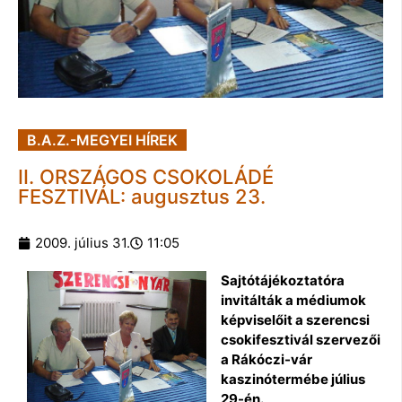
B.A.Z.-MEGYEI HÍREK
II. ORSZÁGOS CSOKOLÁDÉ
FESZTIVÁL: augusztus 23.
2009. július 31.
11:05
Sajtótájékoztatóra
invitálták a médiumok
képviselőit a szerencsi
csokifesztivál szervezői
a Rákóczi-vár
kaszinótermébe július
29-én.