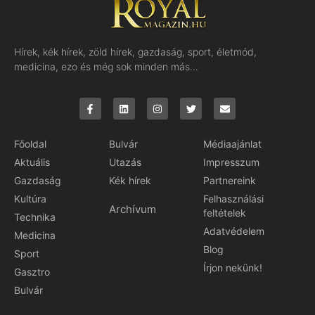
Hírek, kék hírek, zöld hírek, gazdaság, sport, életmód,
medicina, ezo és még sok minden más…
Főoldal
Bulvár
Médiaajánlat
Aktuális
Utazás
Impresszum
Gazdaság
Kék hírek
Partnereink
Kultúra
Felhasználási
Archívum
feltételek
Technika
Adatvédelem
Medicina
Blog
Sport
Írjon nekünk!
Gasztro
Bulvár