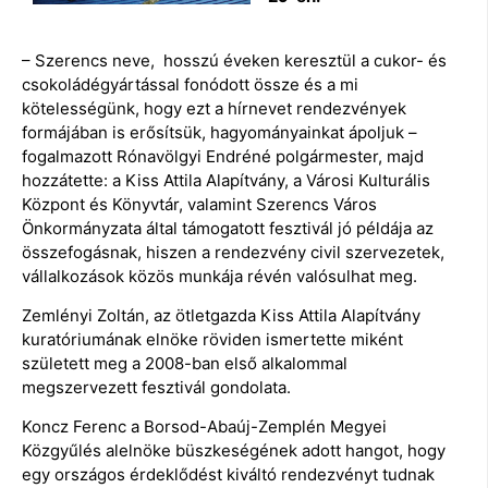
– Szerencs neve, hosszú éveken keresztül a cukor- és
csokoládégyártással fonódott össze és a mi
kötelességünk, hogy ezt a hírnevet rendezvények
formájában is erősítsük, hagyományainkat ápoljuk –
fogalmazott Rónavölgyi Endréné polgármester, majd
hozzátette: a Kiss Attila Alapítvány, a Városi Kulturális
Központ és Könyvtár, valamint Szerencs Város
Önkormányzata által támogatott fesztivál jó példája az
összefogásnak, hiszen a rendezvény civil szervezetek,
vállalkozások közös munkája révén valósulhat meg.
Zemlényi Zoltán, az ötletgazda Kiss Attila Alapítvány
kuratóriumának elnöke röviden ismertette miként
született meg a 2008-ban első alkalommal
megszervezett fesztivál gondolata.
Koncz Ferenc a Borsod-Abaúj-Zemplén Megyei
Közgyűlés alelnöke büszkeségének adott hangot, hogy
egy országos érdeklődést kiváltó rendezvényt tudnak