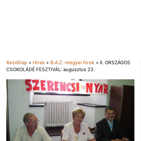
Kezdőlap
»
Hírek
»
B.A.Z.-megyei hírek
»
II. ORSZÁGOS
CSOKOLÁDÉ FESZTIVÁL: augusztus 23.