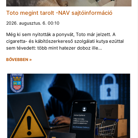
Toto megint tarolt -NAV sajtóinformáció
2026. augusztus. 6. 00:10
Még ki sem nyitották a ponyvát, Toto már jelzett. A
cigaretta- és kábítószerkereső szolgálati kutya ezúttal
sem tévedett: több mint hatezer doboz ille…
BŐVEBBEN »