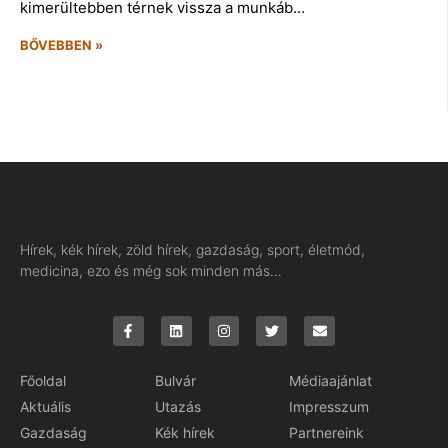
kimerültebben térnek vissza a munkáb…
BŐVEBBEN »
Hírek, kék hírek, zöld hírek, gazdaság, sport, életmód,
medicina, ezo és még sok minden más…
Főoldal
Bulvár
Médiaajánlat
Aktuális
Utazás
Impresszum
Gazdaság
Kék hírek
Partnereink