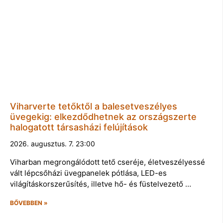
Viharverte tetőktől a balesetveszélyes
üvegekig: elkezdődhetnek az országszerte
halogatott társasházi felújítások
2026. augusztus. 7. 23:00
Viharban megrongálódott tető cseréje, életveszélyessé
vált lépcsőházi üvegpanelek pótlása, LED-es
világításkorszerűsítés, illetve hő- és füstelvezető …
BŐVEBBEN »