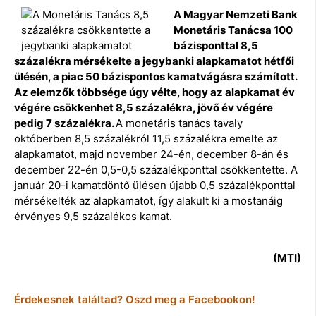
A Magyar Nemzeti Bank
Monetáris Tanácsa 100
bázisponttal 8,5
százalékra mérsékelte a jegybanki alapkamatot hétfői
ülésén, a piac 50 bázispontos kamatvágásra számított.
Az elemzők többsége úgy vélte, hogy az alapkamat év
végére csökkenhet 8,5 százalékra, jövő év végére
pedig 7 százalékra.
A monetáris tanács tavaly
októberben 8,5 százalékról 11,5 százalékra emelte az
alapkamatot, majd november 24-én, december 8-án és
december 22-én 0,5-0,5 százalékponttal csökkentette. A
január 20-i kamatdöntő ülésen újabb 0,5 százalékponttal
mérsékelték az alapkamatot, így alakult ki a mostanáig
érvényes 9,5 százalékos kamat.
(MTI)
Érdekesnek találtad? Oszd meg a Facebookon!