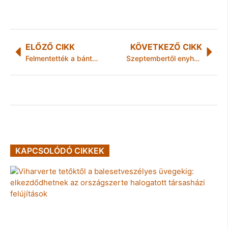
ELŐZŐ CIKK
KÖVETKEZŐ CIKK
Felmentették a bántalmazás vádja alól Amy Winehouse énekesnőt
Szeptembertől enyhülhetnek a gépjárműlízing egyes feltételei
KAPCSOLÓDÓ CIKKEK