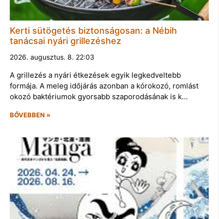
Kerti sütögetés biztonságosan: a Nébih
tanácsai nyári grillezéshez
2026. augusztus. 8. 22:03
A grillezés a nyári étkezések egyik legkedveltebb
formája. A meleg időjárás azonban a kórokozó, romlást
okozó baktériumok gyorsabb szaporodásának is k…
BŐVEBBEN »