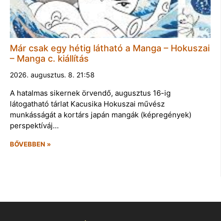
Már csak egy hétig látható a Manga – Hokuszai
– Manga c. kiállítás
2026. augusztus. 8. 21:58
A hatalmas sikernek örvendő, augusztus 16-ig
látogatható tárlat Kacusika Hokuszai művész
munkásságát a kortárs japán mangák (képregények)
perspektíváj…
BŐVEBBEN »