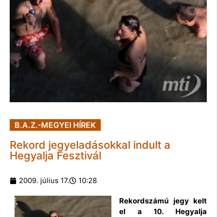
B.A.Z.-MEGYEI HÍREK
Rekord jegyeladásokkal indult a
Hegyalja Fesztivál
2009. július 17.
10:28
Rekordszámú jegy kelt
el a 10. Hegyalja