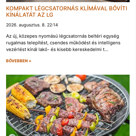
KOMPAKT LÉGCSATORNÁS KLÍMÁVAL BŐVÍTI
KÍNÁLATÁT AZ LG
2026. augusztus. 8. 22:14
Az új, közepes nyomású légcsatornás beltéri egység
rugalmas telepítést, csendes működést és intelligens
vezérlést kínál lakó- és kisebb kereskedelmi t…
BŐVEBBEN »