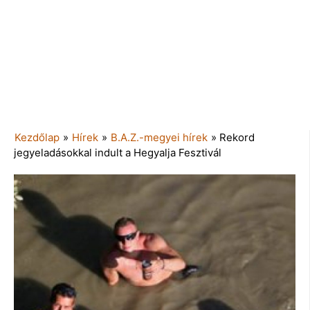
Kezdőlap
»
Hírek
»
B.A.Z.-megyei hírek
»
Rekord
jegyeladásokkal indult a Hegyalja Fesztivál