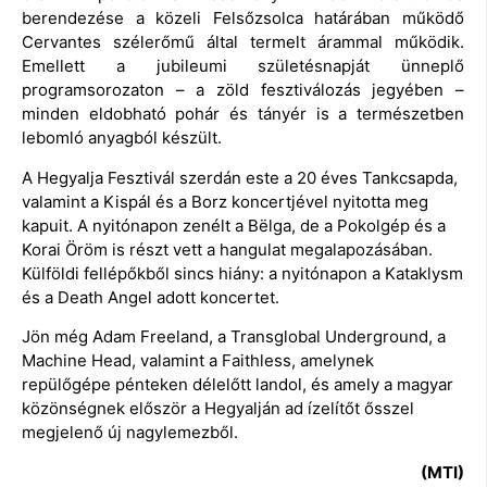
berendezése a közeli Felsőzsolca határában működő
Cervantes szélerőmű által termelt árammal működik.
Emellett a jubileumi születésnapját ünneplő
programsorozaton – a zöld fesztiválozás jegyében –
minden eldobható pohár és tányér is a természetben
lebomló anyagból készült.
A Hegyalja Fesztivál szerdán este a 20 éves Tankcsapda,
valamint a Kispál és a Borz koncertjével nyitotta meg
kapuit. A nyitónapon zenélt a Bëlga, de a Pokolgép és a
Korai Öröm is részt vett a hangulat megalapozásában.
Külföldi fellépőkből sincs hiány: a nyitónapon a Kataklysm
és a Death Angel adott koncertet.
Jön még Adam Freeland, a Transglobal Underground, a
Machine Head, valamint a Faithless, amelynek
repülőgépe pénteken délelőtt landol, és amely a magyar
közönségnek először a Hegyalján ad ízelítőt ősszel
megjelenő új nagylemezből.
(MTI)