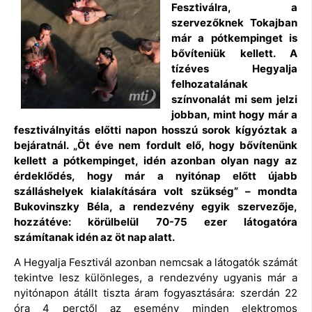
Fesztiválra, a
szervezőknek Tokajban
már a pótkempinget is
bővíteniük kellett. A
tízéves Hegyalja
felhozatalának
színvonalát mi sem jelzi
jobban, mint hogy már a
fesztiválnyitás előtti napon hosszú sorok kígyóztak a
bejáratnál. „Öt éve nem fordult elő, hogy bővítenünk
kellett a pótkempinget, idén azonban olyan nagy az
érdeklődés, hogy már a nyitónap előtt újabb
szálláshelyek kialakítására volt szükség” – mondta
Bukovinszky Béla, a rendezvény egyik szervezője,
hozzátéve: körülbelül 70-75 ezer látogatóra
számítanak idén az öt nap alatt.
A Hegyalja Fesztivál azonban nemcsak a látogatók számát
tekintve lesz különleges, a rendezvény ugyanis már a
nyitónapon átállt tiszta áram fogyasztására: szerdán 22
óra 4 perctől az esemény minden elektromos