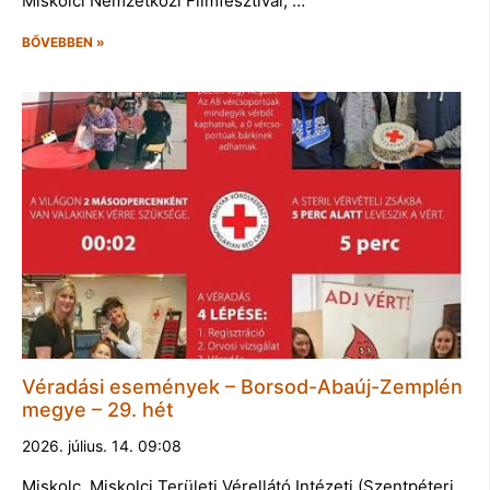
Miskolci Nemzetközi Filmfesztivál, …
BŐVEBBEN »
Véradási események – Borsod-Abaúj-Zemplén
megye – 29. hét
2026. július. 14. 09:08
Miskolc, Miskolci Területi Vérellátó Intézeti (Szentpéteri