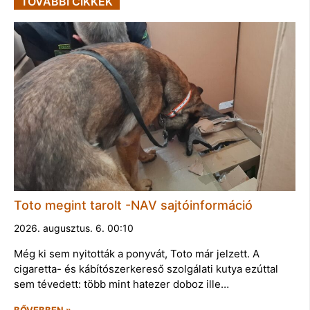
TOVÁBBI CIKKEK
Toto megint tarolt -NAV sajtóinformáció
2026. augusztus. 6. 00:10
Még ki sem nyitották a ponyvát, Toto már jelzett. A
cigaretta- és kábítószerkereső szolgálati kutya ezúttal
sem tévedett: több mint hatezer doboz ille…