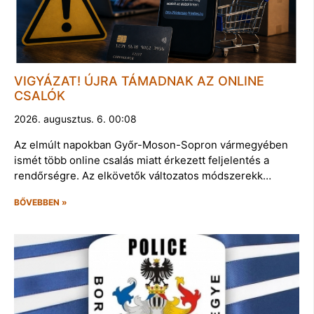
VIGYÁZAT! ÚJRA TÁMADNAK AZ ONLINE
CSALÓK
2026. augusztus. 6. 00:08
Az elmúlt napokban Győr-Moson-Sopron vármegyében
ismét több online csalás miatt érkezett feljelentés a
rendőrségre. Az elkövetők változatos módszerekk…
BŐVEBBEN »