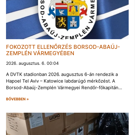
FOKOZOTT ELLENŐRZÉS BORSOD-ABAÚJ-
ZEMPLÉN VÁRMEGYÉBEN
2026. augusztus. 6. 00:04
A DVTK stadionban 2026. augusztus 6-án rendezik a
Hapoel Tel Aviv – Katowice labdarúgó mérkőzést. A
Borsod-Abaúj-Zemplén Vármegyei Rendőr-főkapitán…
BŐVEBBEN »