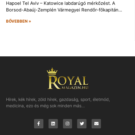
Hapoel Tel Aviv – Katowice labdarúgó mérkőzést. A
Borsod-Abaúj-Zemplén Vármegyei Rendőr-főkapitán…
BŐVEBBEN »
Hírek, kék hírek, zöld hírek, gazdaság, sport, életmód,
medicina, ezo és még sok minden más…