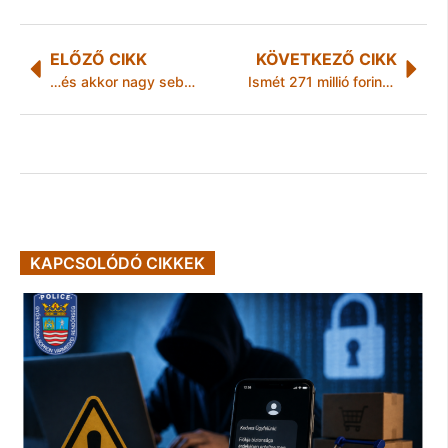
ELŐZŐ CIKK
KÖVETKEZŐ CIKK
…és akkor nagy sebességgel kikanyarodott a lopott autó
Ismét 271 millió forintot nyert a MIHŐ Kft. pályázati forrásból
KAPCSOLÓDÓ CIKKEK