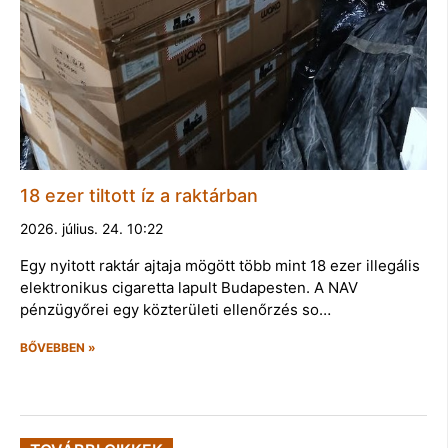
18 ezer tiltott íz a raktárban
2026. július. 24. 10:22
Egy nyitott raktár ajtaja mögött több mint 18 ezer illegális
elektronikus cigaretta lapult Budapesten. A NAV
pénzügyőrei egy közterületi ellenőrzés so…
BŐVEBBEN »