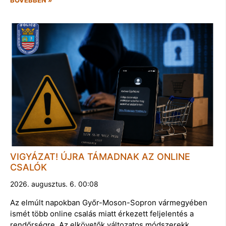
BŐVEBBEN »
VIGYÁZAT! ÚJRA TÁMADNAK AZ ONLINE
CSALÓK
2026. augusztus. 6. 00:08
Az elmúlt napokban Győr-Moson-Sopron vármegyében
ismét több online csalás miatt érkezett feljelentés a
rendőrségre. Az elkövetők változatos módszerekk…