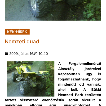
KÉK-HÍREK
Nemzeti quad
2009. július 16.
10:40
A Forgalomellenőrző
Alosztály járőreivel
kapcsoltban úgy is
fogalmazhatnánk, hogy
mindenütt ott vannak,
ahol kell. A Bükki
Nemzeti Park területén
tartott visszatérő ellenőrzésük során sikerült a
napokban elfogni egy quad-motorost. A