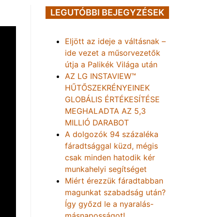
LEGUTÓBBI BEJEGYZÉSEK
Eljött az ideje a váltásnak –
ide vezet a műsorvezetők
útja a Palikék Világa után
AZ LG INSTAVIEW™
HŰTŐSZEKRÉNYEINEK
GLOBÁLIS ÉRTÉKESÍTÉSE
MEGHALADTA AZ 5,3
MILLIÓ DARABOT
A dolgozók 94 százaléka
fáradtsággal küzd, mégis
csak minden hatodik kér
munkahelyi segítséget
Miért érezzük fáradtabban
magunkat szabadság után?
Így győzd le a nyaralás-
másnaposságot!