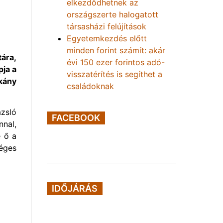
elkezdődhetnek az
országszerte halogatott
társasházi felújítások
Egyetemkezdés előtt
minden forint számít: akár
tára,
évi 150 ezer forintos adó-
pja a
visszatérítés is segíthet a
kány
családoknak
zsló
FACEBOOK
nnal,
e ő a
séges
IDŐJÁRÁS