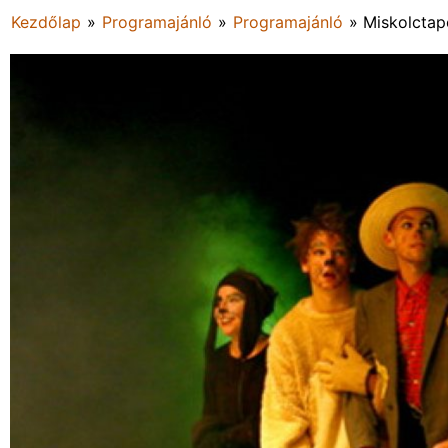
Kezdőlap
»
Programajánló
»
Programajánló
»
Miskolctap