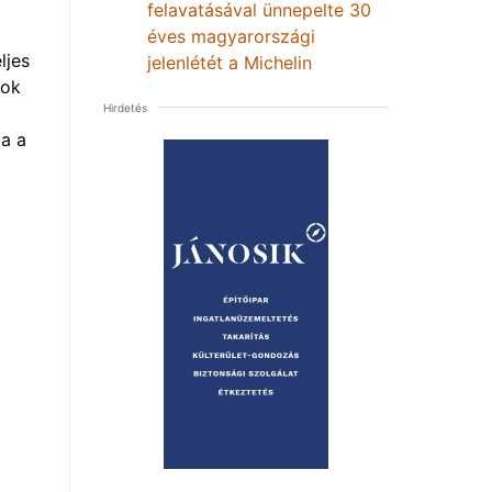
felavatásával ünnepelte 30
éves magyarországi
ljes
jelenlétét a Michelin
mok
Hirdetés
a a