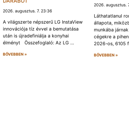
DARABOT
2026. augusztus. 
2026. augusztus. 7. 23:36
Láthatatlanul r
A világszerte népszerű LG InstaView
állapota, miköz
innovációja tíz évvel a bemutatása
munkába járnak 
után is újradefiniálja a konyhai
cégekre a pihen
élményt Összefoglaló: Az LG …
2026-os, 6105 
BŐVEBBEN »
BŐVEBBEN »