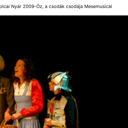
olcai Nyár 2009-Óz, a csodák csodája Mesemusical