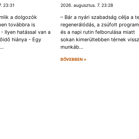
7. 23:31
2026. augusztus. 7. 23:28
omlik a dolgozók
– Bár a nyári szabadság célja a te
ben továbbra is
regenerálódás, a zsúfolt progra
- Ilyen hatással van a
és a napi rutin felborulása miatt
őidő hiánya - Egy
sokan kimerültebben térnek vissz
f…
munkáb…
BŐVEBBEN »