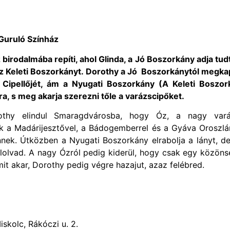
Guruló Színház
birodalmába repíti, ahol Glinda, a Jó Boszorkány adja tud
z Keleti Boszorkányt. Dorothy a Jó Boszorkánytól megka
Cipellőjét, ám a Nyugati Boszorkány (A Keleti Boszor
a, s meg akarja szerezni tőle a varázscipőket.
thy elindul Smaragdvárosba, hogy Óz, a nagy vará
ik a Madárijesztővel, a Bádogemberrel és a Gyáva Oroszlá
nnek. Útközben a Nyugati Boszorkány elrabolja a lányt, d
elolvad. A nagy Ózról pedig kiderül, hogy csak egy közön
t akar, Dorothy pedig végre hazajut, azaz felébred.
skolc, Rákóczi u. 2.