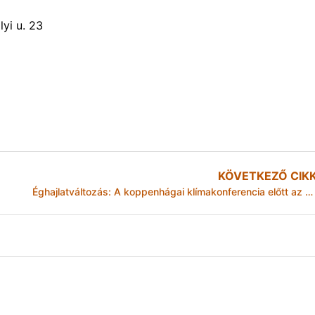
yi u. 23
KÖVETKEZŐ CIK
Éghajlatváltozás: A koppenhágai klímakonferencia előtt az EU és az MTV nemzetközi művészek segítségével próbálja a fiatalokat mozgósítani