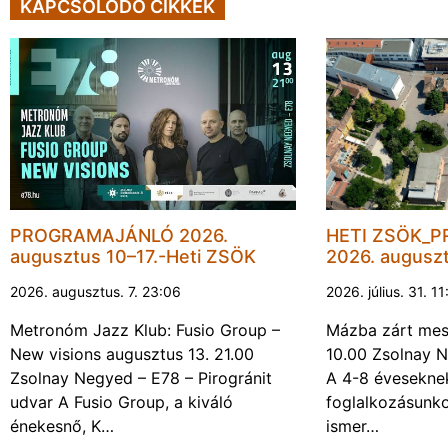
KAPCSOLÓDÓ CIKKEK
PROGRAMAJÁNLÓ 2026.
HETI ZSÖK_
augusztus 10–17.-Heti ZSÖK
2026. augusz
2026. augusztus. 7. 23:06
2026. július. 31. 1
Metronóm Jazz Klub: Fusio Group –
Mázba zárt mesé
New visions augusztus 13. 21.00
10.00 Zsolnay N
Zsolnay Negyed – E78 – Pirogránit
A 4-8 évesekne
udvar A Fusio Group, a kiváló
foglalkozásunk
énekesnő, K…
ismer…