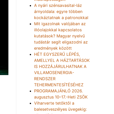
A nyári szénsavasital-láz
árnyoldala: egyre többen
kockáztatnak a patronokkal
Mit igazolnak valójában az
illóolajokkal kapcsolatos
kutatások? Magyar nyelvű
tudástár segít eligazodni az
eredmények között
HÉT EGYSZERŰ LÉPÉS,
AMELLYEL A HÁZTARTÁSOK
IS HOZZÁJÁRULHATNAK A
VILLAMOSENERGIA-
RENDSZER
TEHERMENTESÍTÉSÉHEZ
PROGRAMAJÁNLÓ 2026.
augusztus 10–17.-Heti ZSÖK
Viharverte tetőktől a
balesetveszélyes üvegekig: