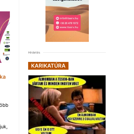
Hirdetés
KARIKATÚRA
lka
több
uk,