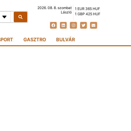
2026. 08. 8. szombat
1 EUR 365 HUF
László
1 GBP 425 HUF
SPORT
GASZTRO
BULVÁR