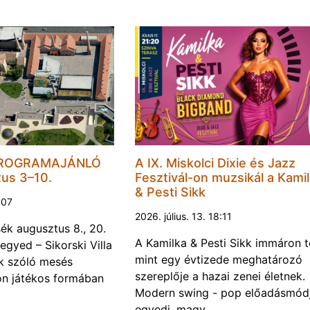
PROGRAMAJÁNLÓ
A IX. Miskolci Dixie és Jazz
tus 3–10.
Fesztivál-on muzsikál a Kami
& Pesti Sikk
1:07
2026. július. 13. 18:11
k augusztus 8., 20.
A Kamilka & Pesti Sikk immáron 
egyed – Sikorski Villa
mint egy évtizede meghatározó
k szóló mesés
szereplője a hazai zenei életnek.
on játékos formában
Modern swing - pop előadásmódj
egyedi, magy…