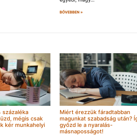
BŐVEBBEN »
 százaléka
Miért érezzük fáradtabban
küzd, mégis csak
magunkat szabadság után? Í
k kér munkahelyi
győzd le a nyaralás-
másnaposságot!