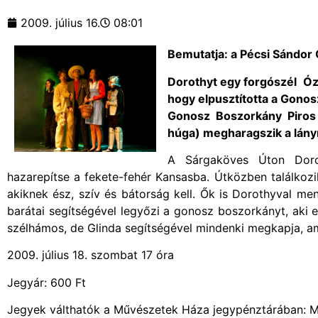
2009. július 16.
08:01
Bemutatja: a Pécsi Sándor 
Dorothyt egy forgószél Óz 
hogy elpusztította a Gonos
Gonosz Boszorkány Piros 
húga) megharagszik a lányr
A Sárgaköves Úton Doro
hazarepítse a fekete-fehér Kansasba. Útközben találkoz
akiknek ész, szív és bátorság kell. Ők is Dorothyval me
barátai segítségével legyőzi a gonosz boszorkányt, aki 
szélhámos, de Glinda segítségével mindenki megkapja, ami
2009. július 18. szombat 17 óra
Jegyár: 600 Ft
Jegyek válthatók a Művészetek Háza jegypénztárában: Mi