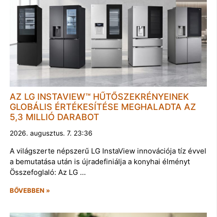
AZ LG INSTAVIEW™ HŰTŐSZEKRÉNYEINEK
GLOBÁLIS ÉRTÉKESÍTÉSE MEGHALADTA AZ
5,3 MILLIÓ DARABOT
2026. augusztus. 7. 23:36
A világszerte népszerű LG InstaView innovációja tíz évvel
a bemutatása után is újradefiniálja a konyhai élményt
Összefoglaló: Az LG …
BŐVEBBEN »