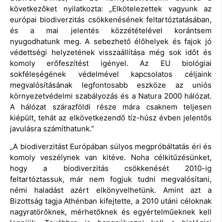
következőket nyilatkozta: „Elkötelezettek vagyunk az
európai biodiverzitás csökkenésének feltartóztatásában,
és a mai jelentés közzétételével korántsem
nyugodhatunk meg. A sebezhető élőhelyek és fajok jó
védettségi helyzetének visszaállítása még sok időt és
komoly erőfeszítést igényel. Az EU biológiai
sokféleségének védelmével kapcsolatos céljaink
megvalósításának legfontosabb eszköze az uniós
környezetvédelmi szabályozás és a Natura 2000 hálózat.
A hálózat szárazföldi része mára csaknem teljesen
kiépült, tehát az elkövetkezendő tíz-húsz évben jelentős
javulásra számíthatunk.”
„A biodiverzitást Európában súlyos megpróbáltatás éri és
komoly veszélynek van kitéve. Noha célkitűzésünket,
hogy a biodiverzitás csökkenését 2010-ig
feltartóztassuk, már nem fogjuk tudni megvalósítani,
némi haladást azért elkönyvelhetünk. Amint azt a
Bizottság tagja Athénban kifejtette, a 2010 utáni céloknak
nagyratörőknek, mérhetőknek és egyértelműeknek kell