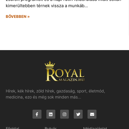
kimerültebben térnek vissza a munkáb…
BŐVEBBEN »
Hírek, kék hírek, zöld hírek, gazdaság, sport, életmód,
medicina, ezo és még sok minden más…
Főoldal
Bulvár
Médiaajánlat