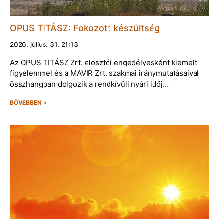
OPUS TITÁSZ: Fokozott készültség
2026. július. 31. 21:13
Az OPUS TITÁSZ Zrt. elosztói engedélyesként kiemelt
figyelemmel és a MAVIR Zrt. szakmai iránymutatásaival
összhangban dolgozik a rendkívüli nyári időj…
BŐVEBBEN »