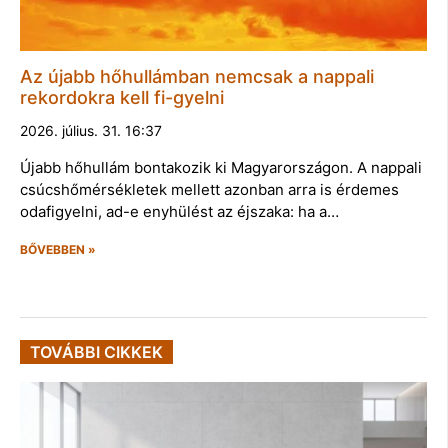
Az újabb hőhullámban nemcsak a nappali
rekordokra kell fi-gyelni
2026. július. 31. 16:37
Újabb hőhullám bontakozik ki Magyarországon. A nappali
csúcshőmérsékletek mellett azonban arra is érdemes
odafigyelni, ad-e enyhülést az éjszaka: ha a…
BŐVEBBEN »
TOVÁBBI CIKKEK