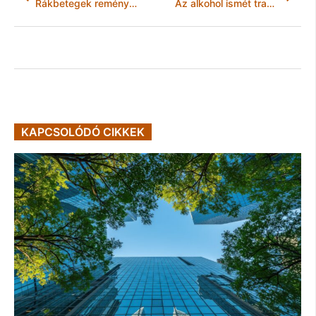
Rákbetegek reménye egy új magyar szer
Az alkohol ismét tragédiát okozott
KAPCSOLÓDÓ CIKKEK