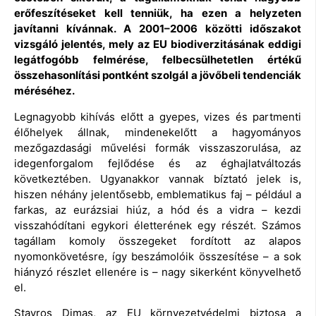
erőfeszítéseket kell tenniük, ha ezen a helyzeten
javítanni kívánnak. A 2001–2006 közötti időszakot
vizsgáló jelentés, mely az EU biodiverzitásának eddigi
legátfogóbb felmérése, felbecsülhetetlen értékű
összehasonlítási pontként szolgál a jövőbeli tendenciák
méréséhez.
Legnagyobb kihívás előtt a gyepes, vizes és partmenti
élőhelyek állnak, mindenekelőtt a hagyományos
mezőgazdasági művelési formák visszaszorulása, az
idegenforgalom fejlődése és az éghajlatváltozás
következtében. Ugyanakkor vannak bíztató jelek is,
hiszen néhány jelentősebb, emblematikus faj – például a
farkas, az eurázsiai hiúz, a hód és a vidra – kezdi
visszahódítani egykori életterének egy részét. Számos
tagállam komoly összegeket fordított az alapos
nyomonkövetésre, így beszámolóik összesítése – a sok
hiányzó részlet ellenére is – nagy sikerként könyvelhető
el.
Stavros Dimas, az EU környezetvédelmi biztosa a