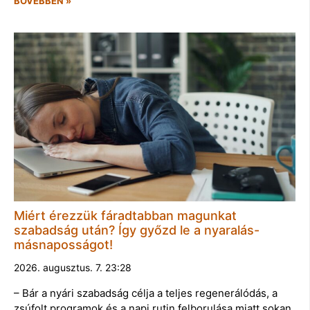
BŐVEBBEN »
Miért érezzük fáradtabban magunkat
szabadság után? Így győzd le a nyaralás-
másnaposságot!
2026. augusztus. 7. 23:28
– Bár a nyári szabadság célja a teljes regenerálódás, a
zsúfolt programok és a napi rutin felborulása miatt sokan