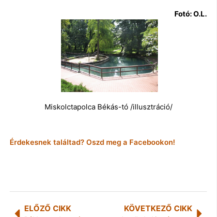
Fotó: O.L.
Miskolctapolca Békás-tó /illusztráció/
Érdekesnek találtad? Oszd meg a Facebookon!
ELŐZŐ CIKK
KÖVETKEZŐ CIKK