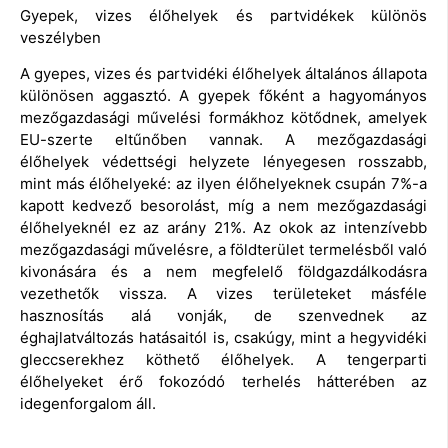
Gyepek, vizes élőhelyek és partvidékek különös
veszélyben
A gyepes, vizes és partvidéki élőhelyek általános állapota
különösen aggasztó. A gyepek főként a hagyományos
mezőgazdasági művelési formákhoz kötődnek, amelyek
EU-szerte eltűnőben vannak. A mezőgazdasági
élőhelyek védettségi helyzete lényegesen rosszabb,
mint más élőhelyeké: az ilyen élőhelyeknek csupán 7%-a
kapott kedvező besorolást, míg a nem mezőgazdasági
élőhelyeknél ez az arány 21%. Az okok az intenzívebb
mezőgazdasági művelésre, a földterület termelésből való
kivonására és a nem megfelelő földgazdálkodásra
vezethetők vissza. A vizes területeket másféle
hasznosítás alá vonják, de szenvednek az
éghajlatváltozás hatásaitól is, csakúgy, mint a hegyvidéki
gleccserekhez köthető élőhelyek. A tengerparti
élőhelyeket érő fokozódó terhelés hátterében az
idegenforgalom áll.