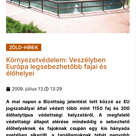
ZÖLD-HÍREK
Környezetvédelem: Veszélyben
Európa legsebezhetőbb fajai és
élőhelyei
2009. július 13.
13:29
A mai napon a Bizottság jelentést tett közzé az EU
jogszabályai által védett több mint 1150 faj és 200
élőhelytípus védettségi helyzetéről. A megfelelő
védettségi állapot elérése mindeddig e sebezhető
élőhelyeknek és fajoknak csupán egy kis hányada
esetében sikerült, a tagállamoknak tehát nagyobb