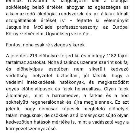
lenniük. Továbbra is hangsúlyozni kell a biológiai
sokféleség belső értékét, ahogyan az egészséges és
alkalmazkodó ökológiai rendszerek és az általuk kínált
szolgáltatások értékét is” – fejtette ki véleményét
Jacqueline McGlade professzorasszony, az Európai
Környezetvédelmi Ügynökség vezetője.
Fontos, noha csak ré szleges sikerek
A jelentés 216 élőhelyre terjed ki, és mintegy 1182 fajról
tartalmaz adatokat. Noha általános üzenete szerint sok faj
és élőhelytípus esetében nem sikerült kedvező
védettségi helyzetet biztosítani, jól látszik, hogy a
védelmi intézkedések hatékonyak, és megkezdődött
egyes élőhelytípusok és fajok helyreállása. Olyan fajok
állományai, mint a barnamedve, a farkas és a hód
sokhelyütt regenerálódnak és újra megjelennek. Ez azt
jelenti, hogy nemcsak képesek megfelelő élőhelyet
találni maguknak, de csökken az állományokat sújtó olyan
kedvezőtlen hatások mértéke is, mint a vadászaté vagy a
környezetszennyezésé.