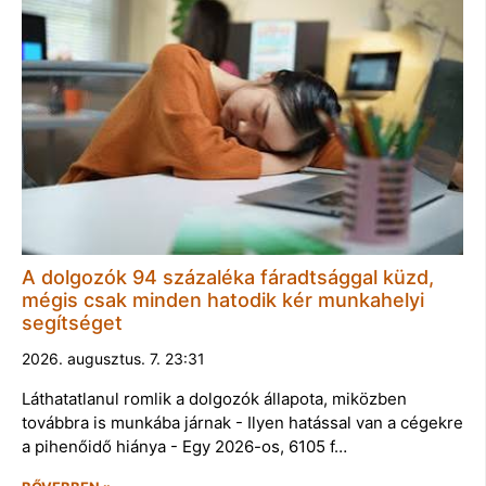
A dolgozók 94 százaléka fáradtsággal küzd,
mégis csak minden hatodik kér munkahelyi
segítséget
2026. augusztus. 7. 23:31
Láthatatlanul romlik a dolgozók állapota, miközben
továbbra is munkába járnak - Ilyen hatással van a cégekre
a pihenőidő hiánya - Egy 2026-os, 6105 f…