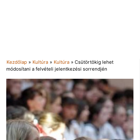
Kezdőlap
»
Kultúra
»
Kultúra
»
Csütörtökig lehet
módosítani a felvételi jelentkezési sorrendjén