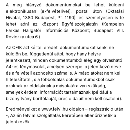
A még hiányzó dokumentumokat be lehet küldeni
elektronikusan (e-felvételivel), postai úton (Oktatási
Hivatal, 1380 Budapest, Pf. 1190), és személyesen is le
lehet adni az központ ügyfélszolgálatán (Kempelen
Farkas Hallgatói Információs Központ; Budapest VIII.
Reviczky utca 6.).
Az OFIK azt kérte: eredeti dokumentumokat senki ne
küldjön be, függetlenül attól, hogy hány helyre
jelentkezett, minden dokumentumból elég egy olvasható
A4-es fénymásolat, amelyen szerepel a jelentkező neve
és a felvételi azonosító száma is. A másolatokat nem kell
hitelesíttetni, s a többoldalas dokumentumokból csak
azoknak az oldalaknak a másolatára van szükség,
amelyek érdemi információt tartalmaznak (például a
bizonyítvány borítólapját, üres oldalait nem kell csatolni).
Eredményeiket a www.felvi.hu oldalon – regisztráció után
-, Az én felvim szolgáltatás keretében ellenőrizhetik a
jelentkezők.