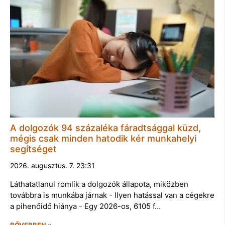
A dolgozók 94 százaléka fáradtsággal küzd,
mégis csak minden hatodik kér munkahelyi
segítséget
2026. augusztus. 7. 23:31
Láthatatlanul romlik a dolgozók állapota, miközben
továbbra is munkába járnak - Ilyen hatással van a cégekre
a pihenőidő hiánya - Egy 2026-os, 6105 f…
BŐVEBBEN »