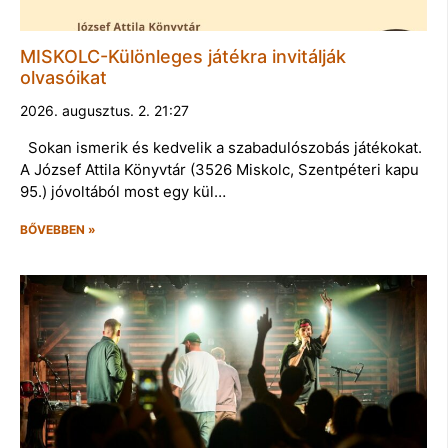
MISKOLC-Különleges játékra invitálják
olvasóikat
2026. augusztus. 2. 21:27
Sokan ismerik és kedvelik a szabadulószobás játékokat.
A József Attila Könyvtár (3526 Miskolc, Szentpéteri kapu
95.) jóvoltából most egy kül…
BŐVEBBEN »