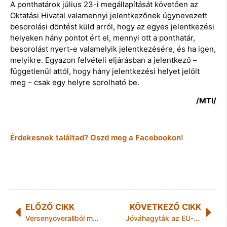
A ponthatárok július 23-i megállapítását követően az
Oktatási Hivatal valamennyi jelentkezőnek úgynevezett
besorolási döntést küld arról, hogy az egyes jelentkezési
helyeken hány pontot ért el, mennyi ott a ponthatár,
besorolást nyert-e valamelyik jelentkezésére, és ha igen,
melyikre. Egyazon felvételi eljárásban a jelentkező –
függetlenül attól, hogy hány jelentkezési helyet jelölt
meg – csak egy helyre sorolható be.
/MTI/
Érdekesnek találtad? Oszd meg a Facebookon!
ELŐZŐ CIKK
KÖVETKEZŐ CIKK
Versenyoverallból működik a gyermekmentő
Jóváhagyták az EU-miniszterek az új deficitrendezési határidőket