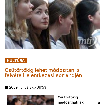
KULTÚRA
Csütörtökig lehet módosítani a
felvételi jelentkezési sorrendjén
2009. július 8.
09:53
Csütörtökig
módosíthatnak a