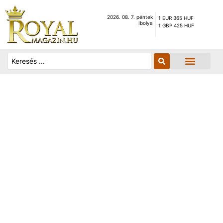
2026. 08. 7. péntek
1 EUR 365 HUF
Ibolya
1 GBP 425 HUF