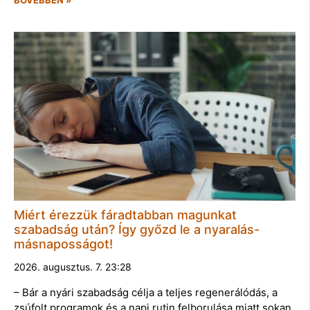
Miért érezzük fáradtabban magunkat
szabadság után? Így győzd le a nyaralás-
másnaposságot!
2026. augusztus. 7. 23:28
– Bár a nyári szabadság célja a teljes regenerálódás, a
zsúfolt programok és a napi rutin felborulása miatt sokan