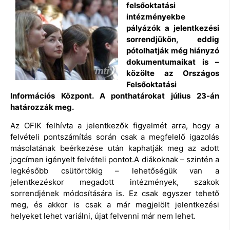
felsőoktatási
intézményekbe
pályázók a jelentkezési
sorrendjükön, eddig
pótolhatják még hiányzó
dokumentumaikat is –
közölte az Országos
Felsőoktatási
Információs Központ. A ponthatárokat július 23-án
határozzák meg.
Az OFIK felhívta a jelentkezők figyelmét arra, hogy a
felvételi pontszámítás során csak a megfelelő igazolás
másolatának beérkezése után kaphatják meg az adott
jogcímen igényelt felvételi pontot.A diákoknak – szintén a
legkésőbb csütörtökig – lehetőségük van a
jelentkezéskor megadott intézmények, szakok
sorrendjének módosítására is. Ez csak egyszer tehető
meg, és akkor is csak a már megjelölt jelentkezési
helyeket lehet variálni, újat felvenni már nem lehet.