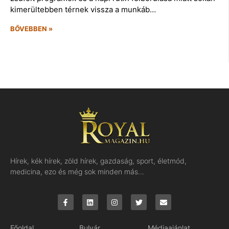
kimerültebben térnek vissza a munkáb…
BŐVEBBEN »
Hírek, kék hírek, zöld hírek, gazdaság, sport, életmód,
medicina, ezo és még sok minden más…
Főoldal
Bulvár
Médiaajánlat