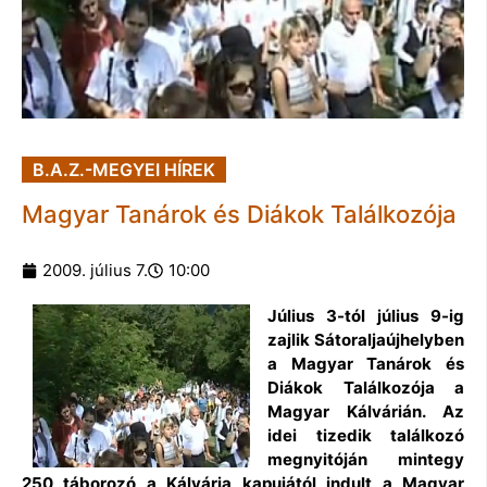
B.A.Z.-MEGYEI HÍREK
Magyar Tanárok és Diákok Találkozója
2009. július 7.
10:00
Július 3-tól július 9-ig
zajlik Sátoraljaújhelyben
a Magyar Tanárok és
Diákok Találkozója a
Magyar Kálvárián. Az
idei tizedik találkozó
megnyitóján mintegy
250 táborozó a Kálvária kapujától indult a Magyar