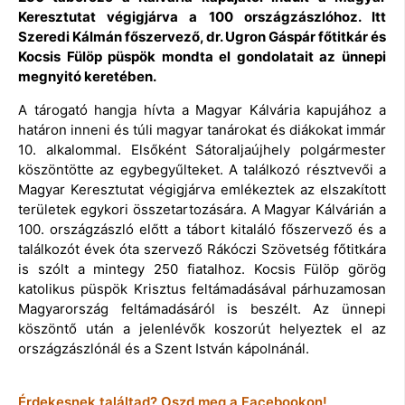
Keresztutat végigjárva a 100 országzászlóhoz. Itt
Szeredi Kálmán főszervező, dr. Ugron Gáspár főtitkár és
Kocsis Fülöp püspök mondta el gondolatait az ünnepi
megnyitó keretében.
A tárogató hangja hívta a Magyar Kálvária kapujához a
határon inneni és túli magyar tanárokat és diákokat immár
10. alkalommal. Elsőként Sátoraljaújhely polgármester
köszöntötte az egybegyűlteket. A találkozó résztvevői a
Magyar Keresztutat végigjárva emlékeztek az elszakított
területek egykori összetartozására. A Magyar Kálvárián a
100. országzászló előtt a tábort kitaláló főszervező és a
találkozót évek óta szervező Rákóczi Szövetség főtitkára
is szólt a mintegy 250 fiatalhoz. Kocsis Fülöp görög
katolikus püspök Krisztus feltámadásával párhuzamosan
Magyarország feltámadásáról is beszélt. Az ünnepi
köszöntő után a jelenlévők koszorút helyeztek el az
országzászlónál és a Szent István kápolnánál.
Érdekesnek találtad? Oszd meg a Facebookon!