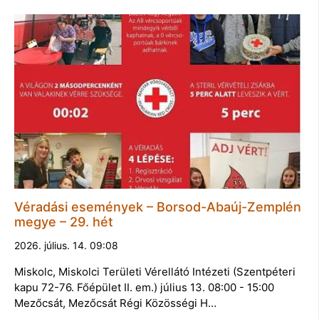
Véradási események – Borsod-Abaúj-Zemplén
megye – 29. hét
2026. július. 14. 09:08
Miskolc, Miskolci Területi Vérellátó Intézeti (Szentpéteri
kapu 72-76. Főépület II. em.) július 13. 08:00 - 15:00
Mezőcsát, Mezőcsát Régi Közösségi H…