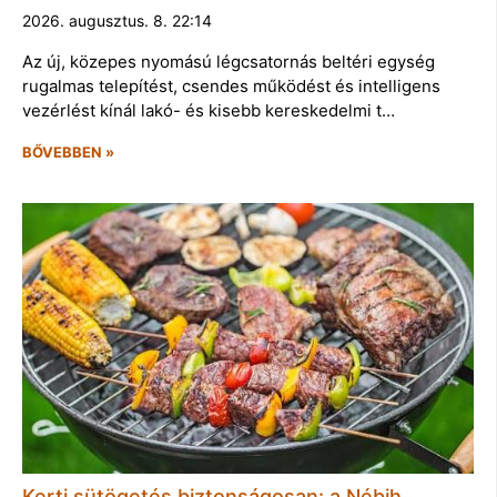
2026. augusztus. 8. 22:14
Az új, közepes nyomású légcsatornás beltéri egység
rugalmas telepítést, csendes működést és intelligens
vezérlést kínál lakó- és kisebb kereskedelmi t…
BŐVEBBEN »
Kerti sütögetés biztonságosan: a Nébih