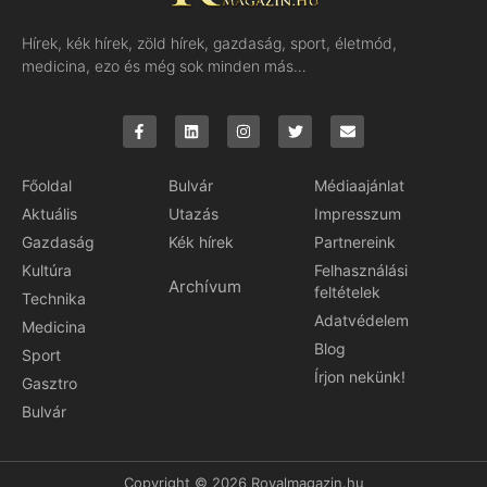
Hírek, kék hírek, zöld hírek, gazdaság, sport, életmód,
medicina, ezo és még sok minden más…
Főoldal
Bulvár
Médiaajánlat
Aktuális
Utazás
Impresszum
Gazdaság
Kék hírek
Partnereink
Kultúra
Felhasználási
Archívum
feltételek
Technika
Adatvédelem
Medicina
Blog
Sport
Írjon nekünk!
Gasztro
Bulvár
Copyright © 2026 Royalmagazin.hu