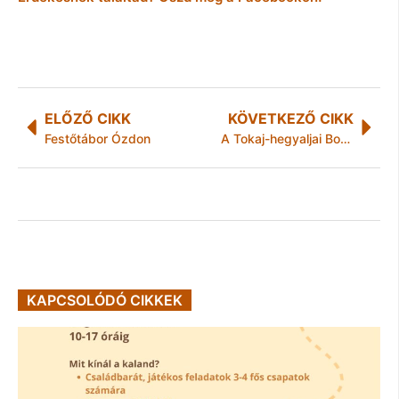
ELŐZŐ CIKK
KÖVETKEZŐ CIKK
Festőtábor Ózdon
A Tokaj-hegyaljai Borok Házában csoda születik
KAPCSOLÓDÓ CIKKEK