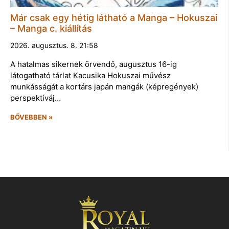
Már csak egy hétig látható a Manga – Hokuszai
– Manga c. kiállítás
2026. augusztus. 8. 21:58
A hatalmas sikernek örvendő, augusztus 16-ig
látogatható tárlat Kacusika Hokuszai művész
munkásságát a kortárs japán mangák (képregények)
perspektíváj…
BŐVEBBEN »