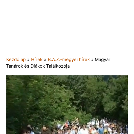
Kezdőlap
»
Hírek
»
B.A.Z.-megyei hírek
»
Magyar
Tanárok és Diákok Találkozója