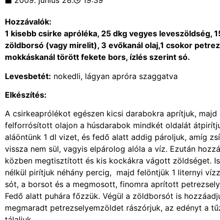
2009. június 28.
19:39
Hozzávalók:
1 kisebb csirke apróléka, 25 dkg vegyes leveszöldség, 15
zöldborsó (vagy mirelit), 3 evőkanál olaj,1 csokor petre
mokkáskanál törött fekete bors, ízlés szerint só.
Levesbetét:
nokedli, lágyan apróra szaggatva
Elkészítés:
A csirkeaprólékot egészen kicsi darabokra aprítjuk, majd
felforrósított olajon a húsdarabok mindkét oldalát átpirítj
aláöntünk 1 dl vizet, és fedő alatt addig pároljuk, amíg zsí
vissza nem sül, vagyis elpárolog alóla a víz. Ezután hozz
közben megtisztított és kis kockákra vágott zöldséget. I
nélkül pirítjuk néhány percig, majd felöntjük 1 liternyi víz
sót, a borsot és a megmosott, finomra aprított petrezsely
Fedő alatt puhára főzzük. Végül a zöldborsót is hozzáadj
megmaradt petrezselyemzöldet rászórjuk, az edényt a tűzr
tálaljuk.