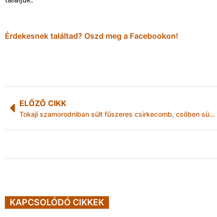
Érdekesnek találtad? Oszd meg a Facebookon!
ELŐZŐ CIKK
Tokaji szamorodniban sült fűszeres csirkecomb, csőben sült karifollal
KAPCSOLÓDÓ CIKKEK