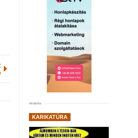
K
a
Hirdetés
KARIKATÚRA