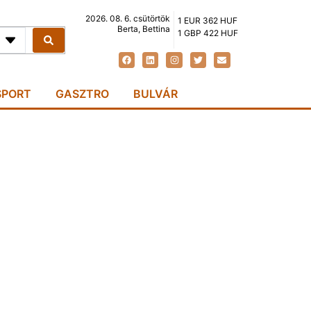
2026. 08. 6. csütörtök
1 EUR 362 HUF
Berta, Bettina
1 GBP 422 HUF
SPORT
GASZTRO
BULVÁR