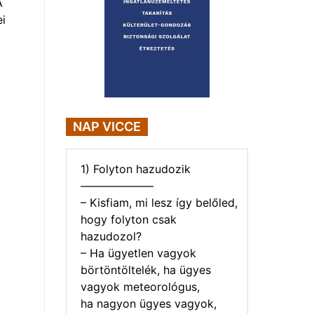
A
i
NAP VICCE
1) Folyton hazudozik
——————–
– Kisfiam, mi lesz így belőled,
hogy folyton csak
hazudozol?
– Ha ügyetlen vagyok
börtöntöltelék, ha ügyes
vagyok meteorológus,
ha nagyon ügyes vagyok,