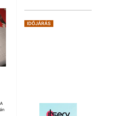
IDŐJÁRÁS
.A
tán