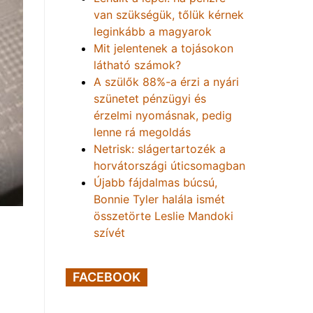
van szükségük, tőlük kérnek
leginkább a magyarok
Mit jelentenek a tojásokon
látható számok?
A szülők 88%-a érzi a nyári
szünetet pénzügyi és
érzelmi nyomásnak, pedig
lenne rá megoldás
Netrisk: slágertartozék a
horvátországi úticsomagban
Újabb fájdalmas búcsú,
Bonnie Tyler halála ismét
összetörte Leslie Mandoki
szívét
FACEBOOK