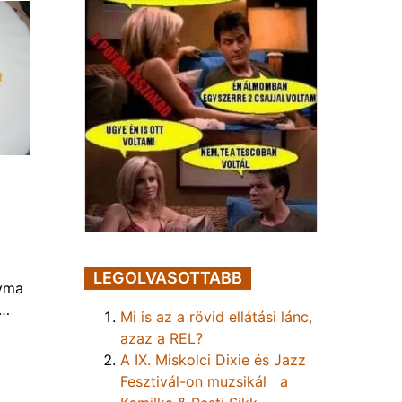
LEGOLVASOTTABB
gyma
p…
Mi is az a rövid ellátási lánc,
azaz a REL?
A IX. Miskolci Dixie és Jazz
Fesztivál-on muzsikál a