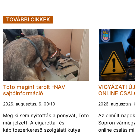
TOVÁBBI CIKKEK
Toto megint tarolt -NAV
VIGYÁZAT! Ú
sajtóinformáció
ONLINE CSA
2026. augusztus. 6. 00:10
2026. augusztus. 
Még ki sem nyitották a ponyvát, Toto
Az elmúlt napo
már jelzett. A cigaretta- és
Sopron vármegy
kábítószerkereső szolgálati kutya
online csalás mi