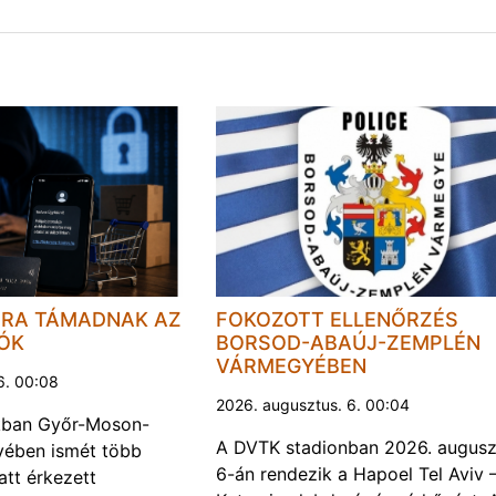
JRA TÁMADNAK AZ
FOKOZOTT ELLENŐRZÉS
LÓK
BORSOD-ABAÚJ-ZEMPLÉN
VÁRMEGYÉBEN
6. 00:08
2026. augusztus. 6. 00:04
kban Győr-Moson-
A DVTK stadionban 2026. augusz
ében ismét több
6-án rendezik a Hapoel Tel Aviv 
att érkezett