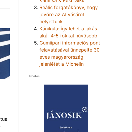
Kamilka & Pesti Sikk
Reális forgatókönyv, hogy
jövőre az AI vásárol
helyettünk
Kánikula: így lehet a lakás
akár 4-5 fokkal hűvösebb
Gumiipari információs pont
felavatásával ünnepelte 30
éves magyarországi
jelenlétét a Michelin
Hirdetés
tus
–