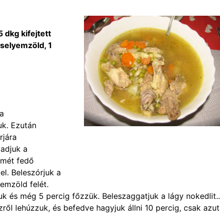
 dkg kifejtett
zselyemzöld, 1
 a
uk. Ezután
rjára
áadjuk a
smét fedő
zel. Beleszórjuk a
emzöld felét.
uk és még 5 percig főzzük. Beleszaggatjuk a lágy nokedlit.
ől lehúzzuk, és befedve hagyjuk állni 10 percig, csak azu