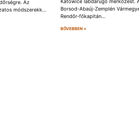
Katowice labdarúgó mérkőzést. 
ndőrségre. Az
Borsod-Abaúj-Zemplén Vármegye
ozatos módszerekk…
Rendőr-főkapitán…
BŐVEBBEN »