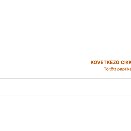
KÖVETKEZŐ CIK
Töltött paprik