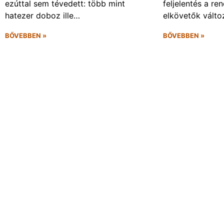
ezúttal sem tévedett: több mint
feljelentés a re
hatezer doboz ille…
elkövetők vált
BŐVEBBEN »
BŐVEBBEN »