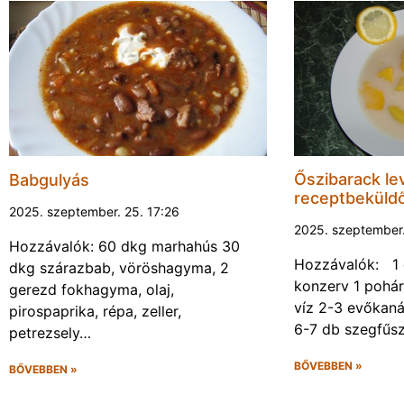
Őszibarack leve
Babgulyás
receptbeküld
2025. szeptember. 25. 17:26
2025. szeptember.
Hozzávalók: 60 dkg marhahús 30
Hozzávalók: 1 
dkg szárazbab, vöröshagyma, 2
konzerv 1 pohár
gerezd fokhagyma, olaj,
víz 2-3 evőkanál
pirospaprika, répa, zeller,
6-7 db szegfűs
petrezsely…
BŐVEBBEN »
BŐVEBBEN »