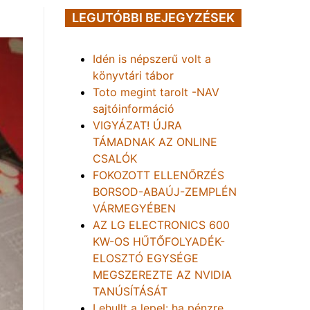
LEGUTÓBBI BEJEGYZÉSEK
Idén is népszerű volt a
könyvtári tábor
Toto megint tarolt -NAV
sajtóinformáció
VIGYÁZAT! ÚJRA
TÁMADNAK AZ ONLINE
CSALÓK
FOKOZOTT ELLENŐRZÉS
BORSOD-ABAÚJ-ZEMPLÉN
VÁRMEGYÉBEN
AZ LG ELECTRONICS 600
KW-OS HŰTŐFOLYADÉK-
ELOSZTÓ EGYSÉGE
MEGSZEREZTE AZ NVIDIA
TANÚSÍTÁSÁT
Lehullt a lepel: ha pénzre