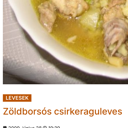
LEVESEK
Zöldborsós csirkeraguleves