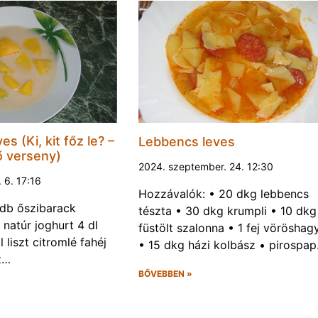
s (Ki, kit főz le? –
Lebbencs leves
ő verseny)
2024. szeptember. 24. 12:30
 6. 17:16
Hozzávalók: • 20 dkg lebbencs
db őszibarack
tészta • 30 dkg krumpli • 10 dkg
 natúr joghurt 4 dl
füstölt szalonna • 1 fej vörösha
 liszt citromlé fahéj
• 15 dkg házi kolbász • pirospa
z…
BŐVEBBEN »