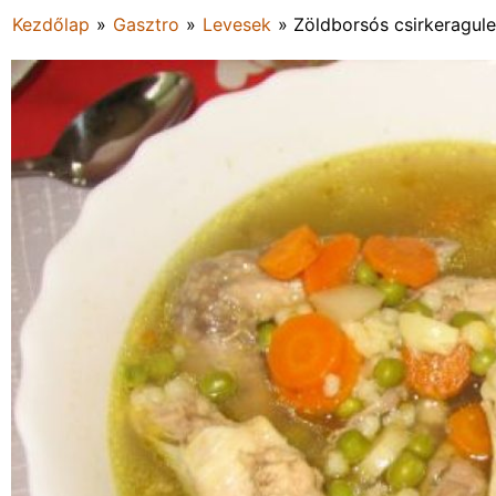
Kezdőlap
»
Gasztro
»
Levesek
»
Zöldborsós csirkeragul