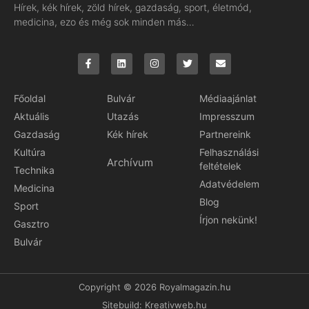
Hírek, kék hírek, zöld hírek, gazdaság, sport, életmód,
medicina, ezo és még sok minden más…
Főoldal
Bulvár
Médiaajánlat
Aktuális
Utazás
Impresszum
Gazdaság
Kék hírek
Partnereink
Kultúra
Felhasználási
Archívum
feltételek
Technika
Adatvédelem
Medicina
Blog
Sport
Írjon nekünk!
Gasztro
Bulvár
Copyright © 2026 Royalmagazin.hu
Sitebuild:
Kreativweb.hu