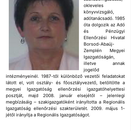
okleveles
könyvvizsgáló,
adótanácsadó. 1985
óta dolgozik az Adó
és Pénzügyi
Ellenőrzési Hivatal
Borsod-Abaúj-
Zemplén Megyei
Igazgatóságán,
illetve annak
jogelőd
intézményeinél. 1987-től különböző vezetői feladatokat
látott el, volt osztály- és főosztályvezető, betöltötte a
megyei Igazgatóság ellenőrzési igazgatóhelyettesi
posztját, majd 2008. január elsejétől – jelenlegi
megbízásáig – szakigazgatóként irányította a Regionális
Igazgatóság ellenőrzési szakterületét. 2009. május 1-
jétől irányítja a Regionális Igazgatóságot.