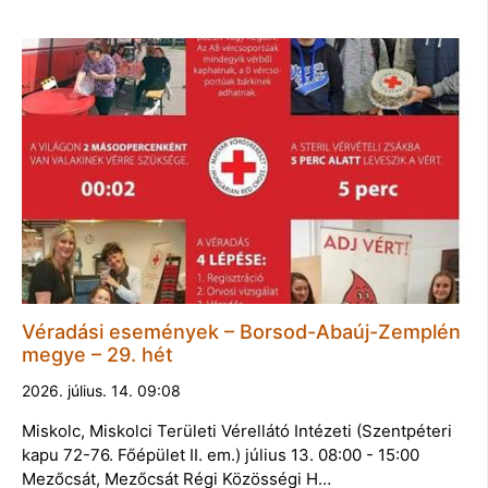
Véradási események – Borsod-Abaúj-Zemplén
megye – 29. hét
2026. július. 14. 09:08
Miskolc, Miskolci Területi Vérellátó Intézeti (Szentpéteri
kapu 72-76. Főépület II. em.) július 13. 08:00 - 15:00
Mezőcsát, Mezőcsát Régi Közösségi H…