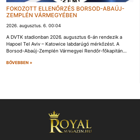
FOKOZOTT ELLENŐRZÉS BORSOD-ABAÚJ-
ZEMPLÉN VÁRMEGYÉBEN
2026. augusztus. 6. 00:04
A DVTK stadionban 2026. augusztus 6-án rendezik a
Hapoel Tel Aviv – Katowice labdarúgó mérkőzést. A
Borsod-Abaúj-Zemplén Vármegyei Rendőr-főkapitán…
BŐVEBBEN »