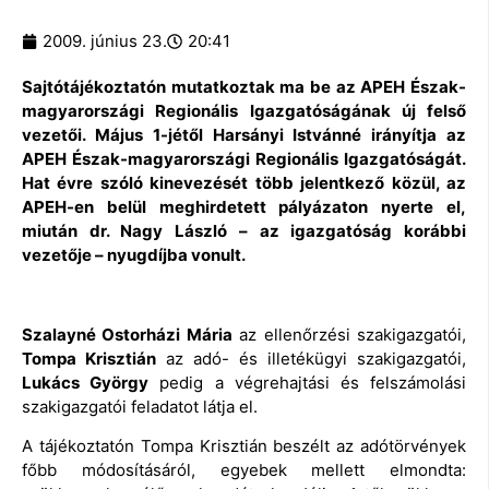
2009. június 23.
20:41
Sajtótájékoztatón mutatkoztak ma be az APEH Észak-
magyarországi Regionális Igazgatóságának új felső
vezetői. Május 1-jétől Harsányi Istvánné irányítja az
APEH Észak-magyarországi Regionális Igazgatóságát.
Hat évre szóló kinevezését több jelentkező közül, az
APEH-en belül meghirdetett pályázaton nyerte el,
miután dr. Nagy László – az igazgatóság korábbi
vezetője – nyugdíjba vonult.
Szalayné Ostorházi Mária
az ellenőrzési szakigazgatói,
Tompa Krisztián
az adó- és illetékügyi szakigazgatói,
Lukács György
pedig a végrehajtási és felszámolási
szakigazgatói feladatot látja el.
A tájékoztatón Tompa Krisztián beszélt az adótörvények
főbb módosításáról, egyebek mellett elmondta: