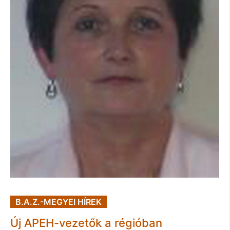
B.A.Z.-MEGYEI HÍREK
Új APEH-vezetők a régióban