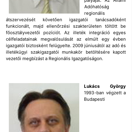
pályáját. Az Állami
Adóhatóság
regionális
átszervezését követően igazgatói tanácsadóként
funkcionált, majd ellenőrzési szakterületen töltött be
főosztályvezetői pozíciót. Az illeték integráció egyes
célfeladatainak megvalósulását az elmúlt egy évben
igazgatói biztosként felügyelte. 2009 júniusától az adó és
illetékügyi szakigazgatói munkakör betöltésére kapott
vezetői megbízást a Regionális Igazgatóságon.
Lukács György
1993-ban végzett a
Budapesti