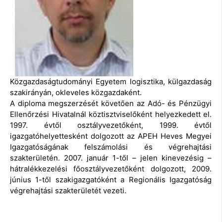
Közgazdaságtudományi Egyetem logisztika, külgazdaság
szakirányán, okleveles közgazdaként.
A diploma megszerzését követően az Adó- és Pénzügyi
Ellenőrzési Hivatalnál köztisztviselőként helyezkedett el.
1997. évtől osztályvezetőként, 1999. évtől
igazgatóhelyettesként dolgozott az APEH Heves Megyei
Igazgatóságának felszámolási és végrehajtási
szakterületén. 2007. január 1-től – jelen kinevezésig –
hátralékkezelési főosztályvezetőként dolgozott, 2009.
június 1-től szakigazgatóként a Regionális Igazgatóság
végrehajtási szakterületét vezeti.