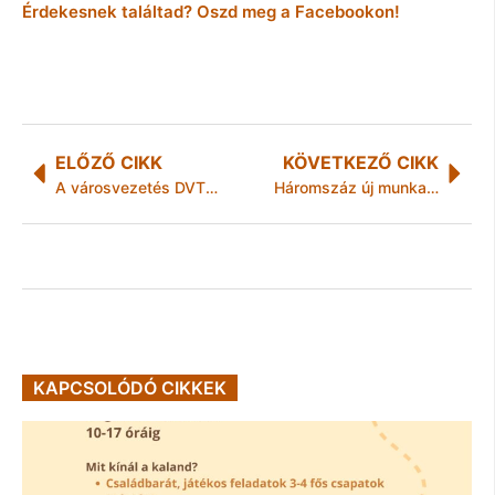
Érdekesnek találtad? Oszd meg a Facebookon!
ELŐZŐ CIKK
KÖVETKEZŐ CIKK
A városvezetés DVTK ügyben tiszta tárgyalási alapot szeretne
Háromszáz új munkahely Miskolcon
KAPCSOLÓDÓ CIKKEK