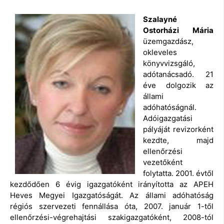
Szalayné
Ostorházi Mária
üzemgazdász,
okleveles
könyvvizsgáló,
adótanácsadó. 21
éve dolgozik az
állami
adóhatóságnál.
Adóigazgatási
pályáját revizorként
kezdte, majd
ellenőrzési
vezetőként
folytatta. 2001. évtől
kezdődően 6 évig igazgatóként irányította az APEH
Heves Megyei Igazgatóságát. Az állami adóhatóság
régiós szervezeti fennállása óta, 2007. január 1-től
ellenőrzési-végrehajtási szakigazgatóként, 2008-tól