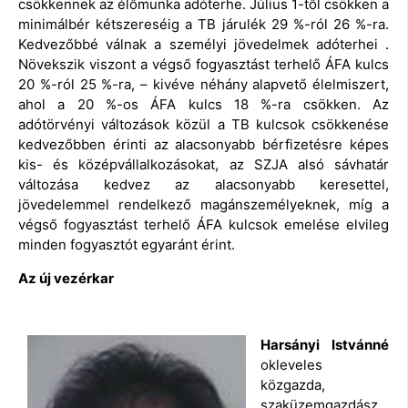
csökkennek az élőmunka adóterhe. Július 1-től csökken a
minimálbér kétszereséig a TB járulék 29 %-ról 26 %-ra.
Kedvezőbbé válnak a személyi jövedelmek adóterhei .
Növekszik viszont a végső fogyasztást terhelő ÁFA kulcs
20 %-ról 25 %-ra, – kivéve néhány alapvető élelmiszert,
ahol a 20 %-os ÁFA kulcs 18 %-ra csökken. Az
adótörvényi változások közül a TB kulcsok csökkenése
kedvezőbben érinti az alacsonyabb bérfizetésre képes
kis- és középvállalkozásokat, az SZJA alsó sávhatár
változása kedvez az alacsonyabb keresettel,
jövedelemmel rendelkező magánszemélyeknek, míg a
végső fogyasztást terhelő ÁFA kulcsok emelése elvileg
minden fogyasztót egyaránt érint.
Az új vezérkar
Harsányi Istvánné
okleveles
közgazda,
szaküzemgazdász,