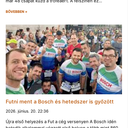
már 48 csapat küzd a trófeáért. A felszínen ez…
BŐVEBBEN »
Futni ment a Bosch és hetedszer is győzött
2026. június. 20. 22:36
Újra első helyezés a Fut a cég versenyen A Bosch idén
hetedik alkalommal végzett első helyen a több mint 860