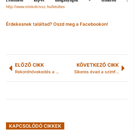
Letölthető kép-és hanganyagok + szinkron :
http://www.miskolcivsz.hu/letoltes
Érdekesnek találtad? Oszd meg a Facebookon!
ELŐZŐ CIKK
KÖVETKEZŐ CIKK
Rekordnövekedés a mobilinternet-piacon
Sikeres évad a szimfonikusoknál
KAPCSOLÓDÓ CIKKEK