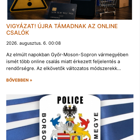
VIGYÁZAT! ÚJRA TÁMADNAK AZ ONLINE
CSALÓK
2026. augusztus. 6. 00:08
Az elmúlt napokban Győr-Moson-Sopron vármegyében
ismét több online csalás miatt érkezett feljelentés a
rendőrségre. Az elkövetők változatos módszerekk…
BŐVEBBEN »