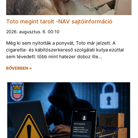
Toto megint tarolt -NAV sajtóinformáció
2026. augusztus. 6. 00:10
Még ki sem nyitották a ponyvát, Toto már jelzett. A
cigaretta- és kábítószerkereső szolgálati kutya ezúttal
sem tévedett: több mint hatezer doboz ille…
BŐVEBBEN »