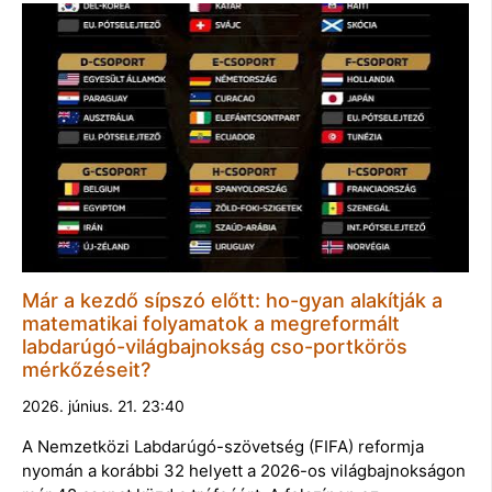
Már a kezdő sípszó előtt: ho-gyan alakítják a
matematikai folyamatok a megreformált
labdarúgó-világbajnokság cso-portkörös
mérkőzéseit?
2026. június. 21. 23:40
A Nemzetközi Labdarúgó-szövetség (FIFA) reformja
nyomán a korábbi 32 helyett a 2026-os világbajnokságon