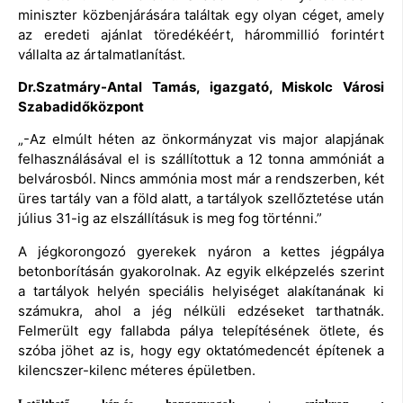
miniszter közbenjárására találtak egy olyan céget, amely
az eredeti ajánlat töredékéért, hárommillió forintért
vállalta az ártalmatlanítást.
Dr.Szatmáry-Antal Tamás, igazgató, Miskolc Városi
Szabadidőközpont
„-Az elmúlt héten az önkormányzat vis major alapjának
felhasználásával el is szállítottuk a 12 tonna ammóniát a
belvárosból. Nincs ammónia most már a rendszerben, két
üres tartály van a föld alatt, a tartályok szellőztetése után
július 31-ig az elszállításuk is meg fog történni.”
A jégkorongozó gyerekek nyáron a kettes jégpálya
betonborításán gyakorolnak. Az egyik elképzelés szerint
a tartályok helyén speciális helyiséget alakítanának ki
számukra, ahol a jég nélküli edzéseket tarthatnák.
Felmerült egy fallabda pálya telepítésének ötlete, és
szóba jöhet az is, hogy egy oktatómedencét építenek a
kilencszer-kilenc méteres épületben.