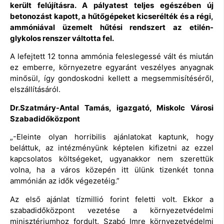
került felújításra. A pályatest teljes egészében új
betonozást kapott, a hűtőgépeket kicserélték és a régi,
ammóniával üzemelt hűtési rendszert az etilén-
glykolos renszer váltotta fel.
A lefejtett 12 tonna ammónia feleslegessé vált és miután
ez emberre, környezetre egyaránt veszélyes anyagnak
minősül, így gondoskodni kellett a megsemmisítéséről,
elszállításáról.
Dr.Szatmáry-Antal Tamás, igazgató, Miskolc Városi
Szabadidőközpont
„-Eleinte olyan horribilis ajánlatokat kaptunk, hogy
beláttuk, az intézményünk képtelen kifizetni az ezzel
kapcsolatos költségeket, ugyanakkor nem szerettük
volna, ha a város közepén itt ülünk tizenkét tonna
ammónián az idők végezetéig.”
Az első ajánlat tízmillió forint feletti volt. Ekkor a
szabadidőközpont vezetése a környezetvédelmi
minisztériumhoz fordult. Szabó Imre környezetvédelmi