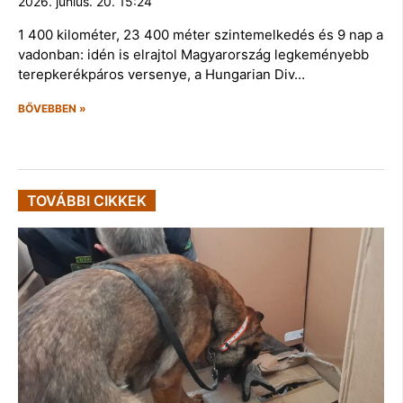
2026. június. 20. 15:24
1 400 kilométer, 23 400 méter szintemelkedés és 9 nap a
vadonban: idén is elrajtol Magyarország legkeményebb
terepkerékpáros versenye, a Hungarian Div…
BŐVEBBEN »
TOVÁBBI CIKKEK