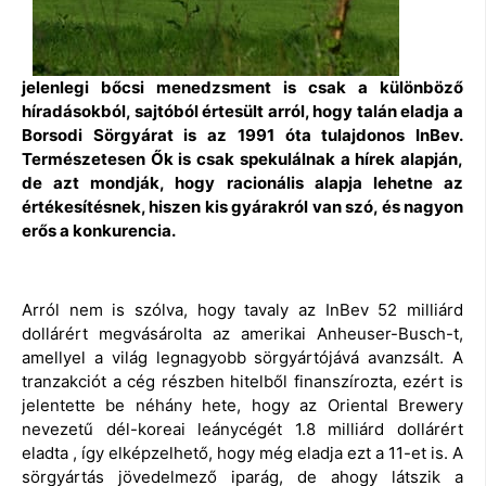
jelenlegi bőcsi menedzsment is csak a különböző
híradásokból, sajtóból értesült arról, hogy talán eladja a
Borsodi Sörgyárat is az 1991 óta tulajdonos InBev.
Természetesen Ők is csak spekulálnak a hírek alapján,
de azt mondják, hogy racionális alapja lehetne az
értékesítésnek, hiszen kis gyárakról van szó, és nagyon
erős a konkurencia.
Arról nem is szólva, hogy tavaly az InBev 52 milliárd
dollárért megvásárolta az amerikai Anheuser-Busch-t,
amellyel a világ legnagyobb sörgyártójává avanzsált. A
tranzakciót a cég részben hitelből finanszírozta, ezért is
jelentette be néhány hete, hogy az Oriental Brewery
nevezetű dél-koreai leánycégét 1.8 milliárd dollárért
eladta , így elképzelhető, hogy még eladja ezt a 11-et is. A
sörgyártás jövedelmező iparág, de ahogy látszik a