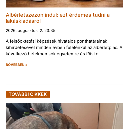
Albérletszezon indul: ezt érdemes tudni a
lakáskiadásról
2026. augusztus. 2. 23:35
A felsőoktatási képzések hivatalos ponthatárainak
kihirdetésével minden évben felélénkül az albérletpiac. A
következő hetekben sok egyetemre és főisko…
BŐVEBBEN »
TOVÁBBI CIKKEK