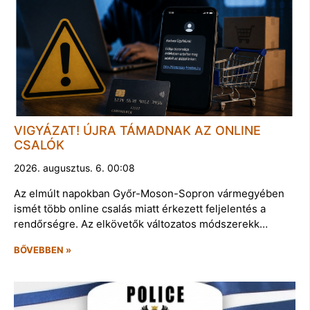
VIGYÁZAT! ÚJRA TÁMADNAK AZ ONLINE
CSALÓK
2026. augusztus. 6. 00:08
Az elmúlt napokban Győr-Moson-Sopron vármegyében
ismét több online csalás miatt érkezett feljelentés a
rendőrségre. Az elkövetők változatos módszerekk…
BŐVEBBEN »