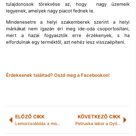
tulajdonosok törekvése az, hogy nagy üzemeik
legyenek, amelyek nagy piacot fednek le.
Mindenesetre a helyi szakemberek szerint a helyi
márkákat nem igazán éri meg ide-oda csoportosítani,
mert a hazai fogyasztók erre érzékenyek, s ha
elfordulnak egy terméktől, azt nehéz lesz visszaépíteni.
Érdekesnek találtad? Oszd meg a Facebookon!
ELŐZŐ CIKK
KÖVETKEZŐ CIKK
Lemorzsolódás a mobilpiacon
Petruska labor a Győri Táncművészeti Biennálén