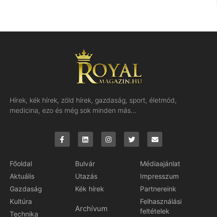
Hírek, kék hírek, zöld hírek, gazdaság, sport, életmód,
medicina, ezo és még sok minden más…
Főoldal
Bulvár
Médiaajánlat
Aktuális
Utazás
Impresszum
Gazdaság
Kék hírek
Partnereink
Kultúra
Felhasználási
Archívum
feltételek
Technika