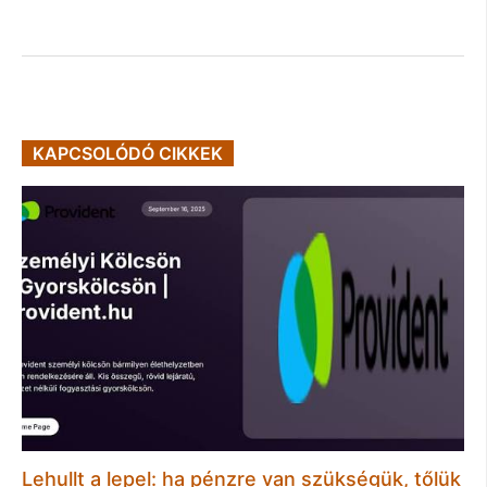
KAPCSOLÓDÓ CIKKEK
Lehullt a lepel: ha pénzre van szükségük, tőlük