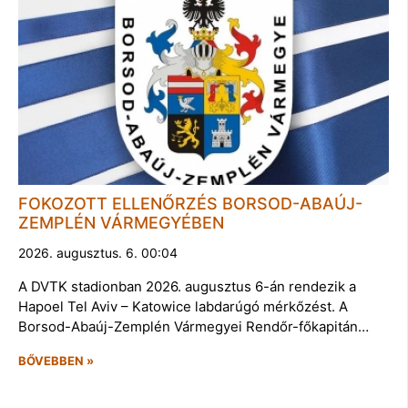
FOKOZOTT ELLENŐRZÉS BORSOD-ABAÚJ-
ZEMPLÉN VÁRMEGYÉBEN
2026. augusztus. 6. 00:04
A DVTK stadionban 2026. augusztus 6-án rendezik a
Hapoel Tel Aviv – Katowice labdarúgó mérkőzést. A
Borsod-Abaúj-Zemplén Vármegyei Rendőr-főkapitán…
BŐVEBBEN »