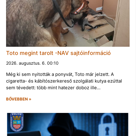
Toto megint tarolt -NAV sajtóinformáció
2026. augusztus. 6. 00:10
Még ki sem nyitották a ponyvát, Toto már jelzett. A
cigaretta- és kábítószerkereső szolgálati kutya ezúttal
sem tévedett: több mint hatezer doboz ille…
BŐVEBBEN »