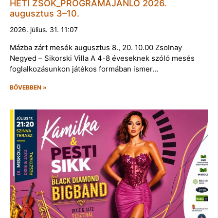
HETI ZSÖK_PROGRAMAJÁNLÓ 2026.
augusztus 3–10.
2026. július. 31. 11:07
Mázba zárt mesék augusztus 8., 20. 10.00 Zsolnay
Negyed – Sikorski Villa A 4-8 éveseknek szóló mesés
foglalkozásunkon játékos formában ismer…
BŐVEBBEN »