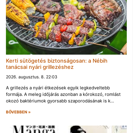
Kerti sütögetés biztonságosan: a Nébih
tanácsai nyári grillezéshez
2026. augusztus. 8. 22:03
A grillezés a nyári étkezések egyik legkedveltebb
formája. A meleg időjárás azonban a kórokozó, romlást
okozó baktériumok gyorsabb szaporodásának is k…
BŐVEBBEN »