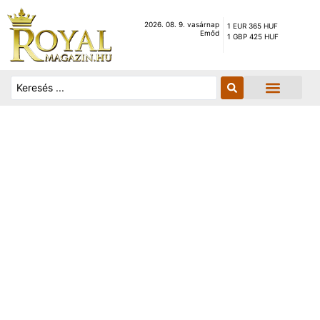
2026. 08. 9. vasárnap
1 EUR 365 HUF
Emőd
1 GBP 425 HUF