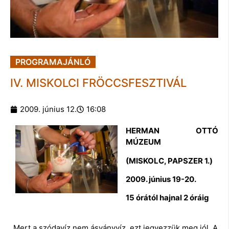
PROGRAMAJÁNLÓ
IV. MISKOLCI FRÖCCSFESZTIVÁL
2009. június 12.
16:08
HERMAN OTTÓ
MÚZEUM
(MISKOLC, PAPSZER 1.)
2009. június 19-20.
15 órától hajnal 2 óráig
„Mert a szódavíz nem ásványvíz, ezt jegyezzük meg jól. A