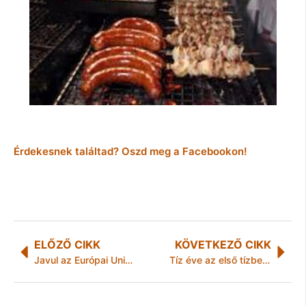
Érdekesnek találtad? Oszd meg a Facebookon!
ELŐZŐ CIKK
KÖVETKEZŐ CIKK
Javul az Európai Unió fürdővizeinek minősége
Tíz éve az első tízben, Lékó+ sorozat