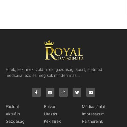
Hírek, kék hírek, zöld hírek, gazdaság, sport, életmód,
medicina, ezo és még sok minden más…
Főoldal
Bulvár
Médiaajánlat
Aktuális
Utazás
Impresszum
Gazdaság
Kék hírek
Partnereink