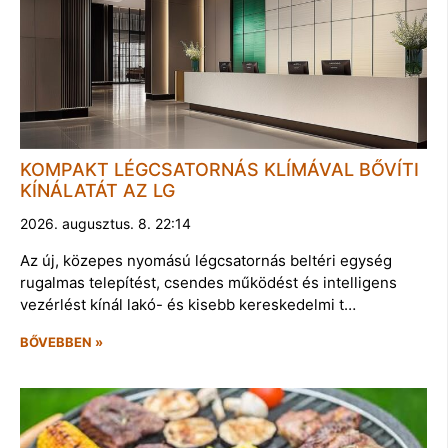
KOMPAKT LÉGCSATORNÁS KLÍMÁVAL BŐVÍTI
KÍNÁLATÁT AZ LG
2026. augusztus. 8. 22:14
Az új, közepes nyomású légcsatornás beltéri egység
rugalmas telepítést, csendes működést és intelligens
vezérlést kínál lakó- és kisebb kereskedelmi t…
BŐVEBBEN »