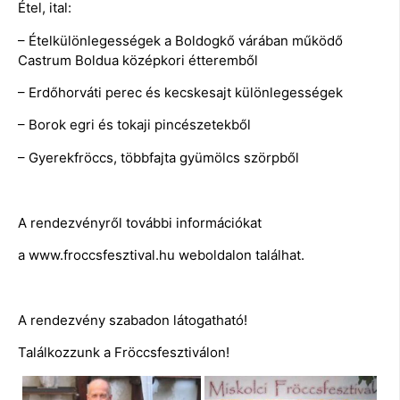
Étel, ital:
– Ételkülönlegességek a Boldogkő várában működő
Castrum Boldua középkori étteremből
– Erdőhorváti perec és kecskesajt különlegességek
– Borok egri és tokaji pincészetekből
– Gyerekfröccs, többfajta gyümölcs szörpből
A rendezvényről további információkat
a www.froccsfesztival.hu weboldalon találhat.
A rendezvény szabadon látogatható!
Találkozzunk a Fröccsfesztiválon!