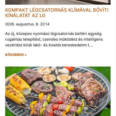
KOMPAKT LÉGCSATORNÁS KLÍMÁVAL BŐVÍTI
KÍNÁLATÁT AZ LG
2026. augusztus. 8. 22:14
Az új, közepes nyomású légcsatornás beltéri egység
rugalmas telepítést, csendes működést és intelligens
vezérlést kínál lakó- és kisebb kereskedelmi t…
BŐVEBBEN »