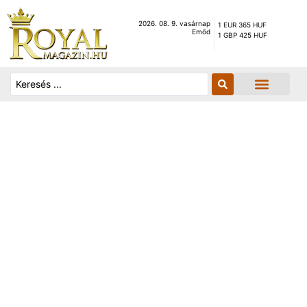
2026. 08. 9. vasárnap
1 EUR 365 HUF
Emőd
1 GBP 425 HUF