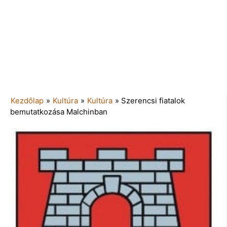
Kezdőlap
»
Kultúra
»
Kultúra
»
Szerencsi fiatalok
bemutatkozása Malchinban