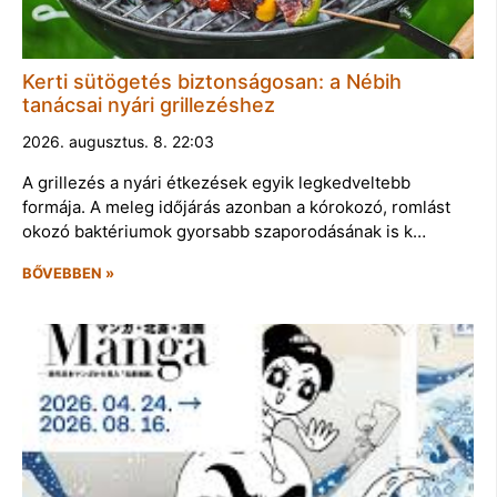
Kerti sütögetés biztonságosan: a Nébih
tanácsai nyári grillezéshez
2026. augusztus. 8. 22:03
A grillezés a nyári étkezések egyik legkedveltebb
formája. A meleg időjárás azonban a kórokozó, romlást
okozó baktériumok gyorsabb szaporodásának is k…
BŐVEBBEN »