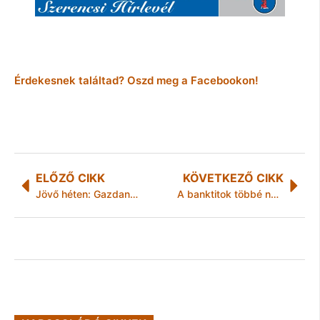
Érdekesnek találtad? Oszd meg a Facebookon!
ELŐZŐ CIKK
KÖVETKEZŐ CIKK
Jövő héten: Gazdanapok!
A banktitok többé nem lehet ürügy az információ megtagadására!!!