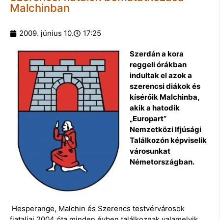
Malchinban
2009. június 10.
17:25
Szerdán a kora
reggeli órákban
indultak el azok a
szerencsi diákok és
kísérőik Malchinba,
akik a hatodik
„Europart”
Nemzetközi Ifjúsági
Találkozón képviselik
városunkat
Németországban.
Hesperange, Malchin és Szerencs testvérvárosok
fiataljai 2004 óta minden évben találkoznak valamelyik