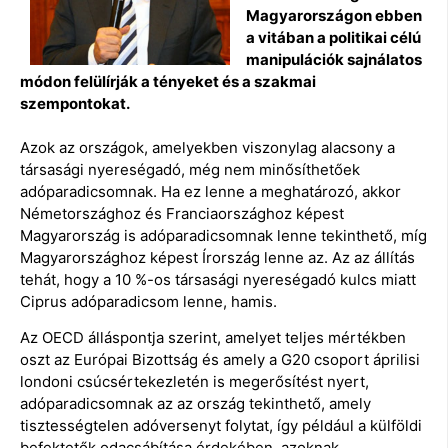
Magyarországon ebben
a vitában a politikai célú
manipulációk sajnálatos
módon felülírják a tényeket és a szakmai
szempontokat.
Azok az országok, amelyekben viszonylag alacsony a
társasági nyereségadó, még nem minősíthetőek
adóparadicsomnak. Ha ez lenne a meghatározó, akkor
Németországhoz és Franciaországhoz képest
Magyarország is adóparadicsomnak lenne tekinthető, míg
Magyarországhoz képest Írország lenne az. Az az állítás
tehát, hogy a 10 %-os társasági nyereségadó kulcs miatt
Ciprus adóparadicsom lenne, hamis.
Az OECD álláspontja szerint, amelyet teljes mértékben
oszt az Európai Bizottság és amely a G20 csoport áprilisi
londoni csúcsértekezletén is megerősítést nyert,
adóparadicsomnak az az ország tekinthető, amely
tisztességtelen adóversenyt folytat, így például a külföldi
befektetők odacsábítása érdekében, azoknak