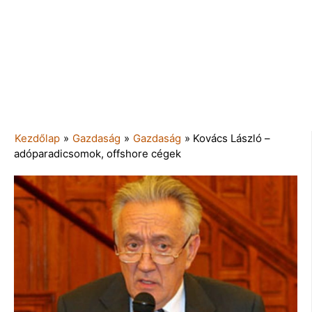
Kezdőlap
»
Gazdaság
»
Gazdaság
»
Kovács László –
adóparadicsomok, offshore cégek