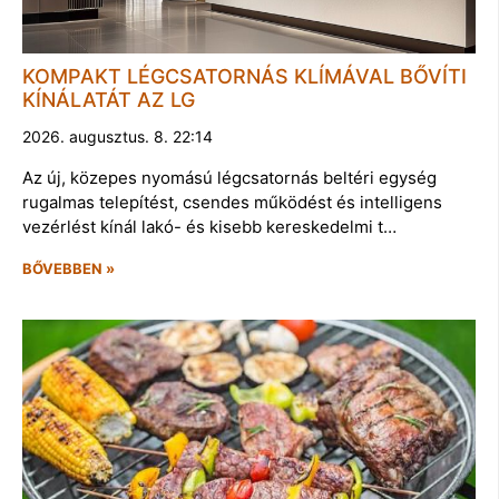
KOMPAKT LÉGCSATORNÁS KLÍMÁVAL BŐVÍTI
KÍNÁLATÁT AZ LG
2026. augusztus. 8. 22:14
Az új, közepes nyomású légcsatornás beltéri egység
rugalmas telepítést, csendes működést és intelligens
vezérlést kínál lakó- és kisebb kereskedelmi t…
BŐVEBBEN »