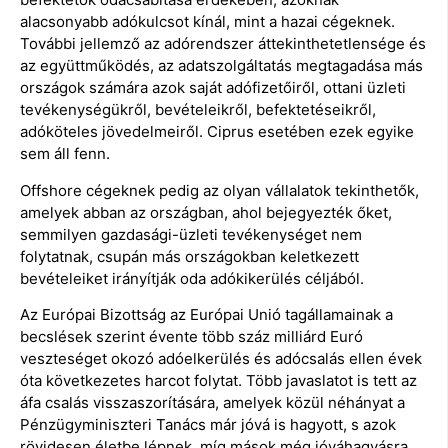
alacsonyabb adókulcsot kínál, mint a hazai cégeknek.
További jellemző az adórendszer áttekinthetetlensége és
az együttműködés, az adatszolgáltatás megtagadása más
országok számára azok saját adófizetőiről, ottani üzleti
tevékenységükről, bevételeikről, befektetéseikről,
adóköteles jövedelmeiről. Ciprus esetében ezek egyike
sem áll fenn.
Offshore cégeknek pedig az olyan vállalatok tekinthetők,
amelyek abban az országban, ahol bejegyezték őket,
semmilyen gazdasági-üzleti tevékenységet nem
folytatnak, csupán más országokban keletkezett
bevételeiket irányítják oda adókikerülés céljából.
Az Európai Bizottság az Európai Unió tagállamainak a
becslések szerint évente több száz milliárd Euró
veszteséget okozó adóelkerülés és adócsalás ellen évek
óta következetes harcot folytat. Több javaslatot is tett az
áfa csalás visszaszorítására, amelyek közül néhányat a
Pénzügyminiszteri Tanács már jóvá is hagyott, s azok
rövidesen életbe lépnek, míg mások még jóváhagyásra