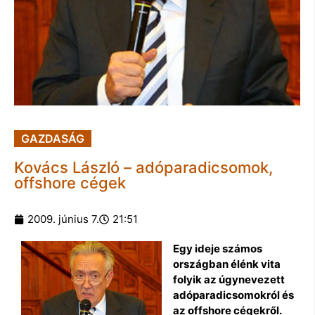
GAZDASÁG
Kovács László – adóparadicsomok,
offshore cégek
2009. június 7.
21:51
Egy ideje számos
országban élénk vita
folyik az úgynevezett
adóparadicsomokról és
az offshore cégekről.