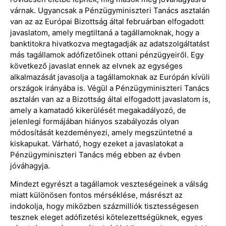
várnak. Ugyancsak a Pénzügyminiszteri Tanács asztalán
van az az Európai Bizottság által februárban elfogadott
javaslatom, amely megtiltaná a tagállamoknak, hogy a
banktitokra hivatkozva megtagadják az adatszolgáltatást
más tagállamok adófizetőinek ottani pénzügyeiről. Egy
következő javaslat ennek az elvnek az egységes
alkalmazását javasolja a tagállamoknak az Európán kívüli
országok irányába is. Végül a Pénzügyminiszteri Tanács
asztalán van az a Bizottság által elfogadott javaslatom is,
amely a kamatadó kikerülését megakadályozó, de
jelenlegi formájában hiányos szabályozás olyan
módosítását kezdeményezi, amely megszüntetné a
kiskapukat. Várható, hogy ezeket a javaslatokat a
Pénzügyminiszteri Tanács még ebben az évben
jóváhagyja.
Mindezt egyrészt a tagállamok veszteségeinek a válság
miatt különösen fontos mérséklése, másrészt az
indokolja, hogy miközben százmilliók tisztességesen
tesznek eleget adófizetési kötelezettségüknek, egyes