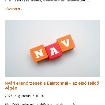
világításkorszerűsítés, illetve hő- és füstelvezető …
BŐVEBBEN »
Nyári ellenőrzések a Balatonnál – az első félidő
végén
2026. augusztus. 7. 10:20
Félidőhöz érkezett a NAV idei balatoni nyári