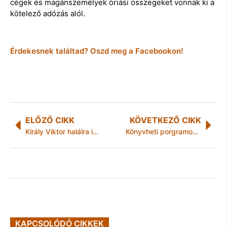
cégek és magánszemélyek óriási összegeket vonnak ki a
kötelező adózás alól.
Érdekesnek találtad? Oszd meg a Facebookon!
ELŐZŐ CIKK
KÖVETKEZŐ CIKK
Király Viktor halálra izgulja magát
Könyvheti porgramok a II.Rákóczi ferenc könyvtárban
KAPCSOLÓDÓ CIKKEK