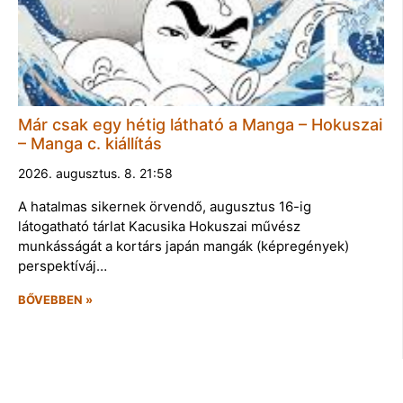
Már csak egy hétig látható a Manga – Hokuszai
– Manga c. kiállítás
2026. augusztus. 8. 21:58
A hatalmas sikernek örvendő, augusztus 16-ig
látogatható tárlat Kacusika Hokuszai művész
munkásságát a kortárs japán mangák (képregények)
perspektíváj…
BŐVEBBEN »