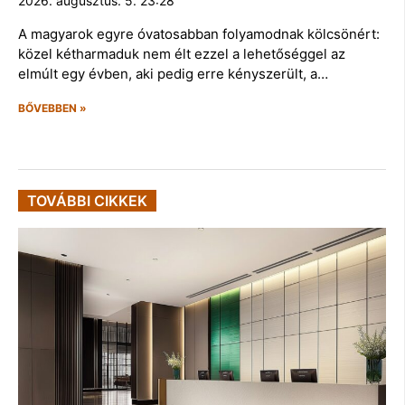
2026. augusztus. 5. 23:28
A magyarok egyre óvatosabban folyamodnak kölcsönért:
közel kétharmaduk nem élt ezzel a lehetőséggel az
elmúlt egy évben, aki pedig erre kényszerült, a…
BŐVEBBEN »
TOVÁBBI CIKKEK