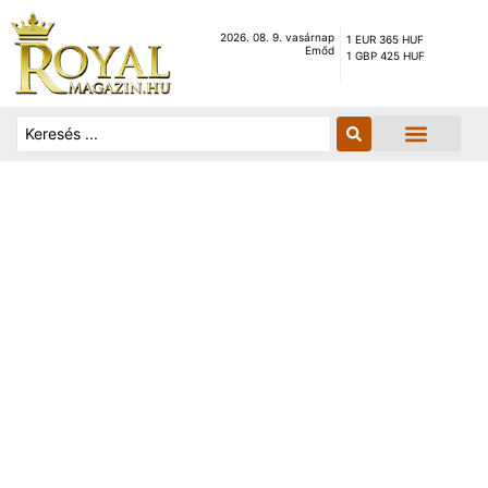
2026. 08. 9. vasárnap
1 EUR 365 HUF
Emőd
1 GBP 425 HUF