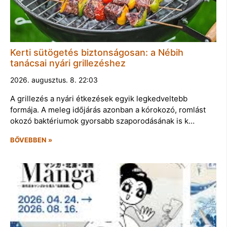
Kerti sütögetés biztonságosan: a Nébih
tanácsai nyári grillezéshez
2026. augusztus. 8. 22:03
A grillezés a nyári étkezések egyik legkedveltebb
formája. A meleg időjárás azonban a kórokozó, romlást
okozó baktériumok gyorsabb szaporodásának is k…
BŐVEBBEN »