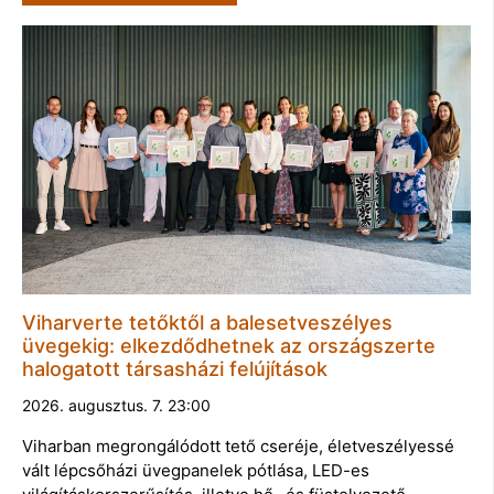
Viharverte tetőktől a balesetveszélyes
üvegekig: elkezdődhetnek az országszerte
halogatott társasházi felújítások
2026. augusztus. 7. 23:00
Viharban megrongálódott tető cseréje, életveszélyessé
vált lépcsőházi üvegpanelek pótlása, LED-es