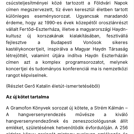
csúcsteljesítményei közé tartozott a Földvári Napok
címen megszervezett, tíz éven keresztül életben tartott
különleges eseménysorozat. Ugyancsak maradandó
érdeme, hogy az 1990-es évek közepétől oroszlánrészt
vállalt Fertőd–Eszterháza, illetve a magyarországi Haydn-
kultusz új korszakának kialakításában, fesztivállá
fejlesztve a Budapesti Vonósok sikeres
kastélykoncertjeit, inspirálva a Magyar Haydn Társaság
létrejöttét, valamint útjára indítva Haydn Eszterházán
címen azt a komplex programsorozatot, melynek
koncertjei és tudományos konferenciái ma is nemzetközi
rangot képviselnek.
(Részlet Gerő Katalin életút-ismertetéséből)
Az új kötet tartalma
A Gramofon Könyvek sorozat új kötete, a Strém Kálmán –
A hangversenyrendezés művésze a kiváló
hangversenyrendezőnek és zeneszociológusnak állít
emléket, születésének hetvenötödik évfordulóján. A 256