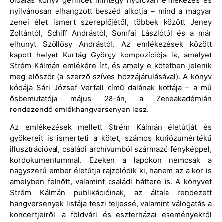
oldalas könyv gerincét mintegy nyolcvan emlékezés és
nyilvánosan elhangzott beszéd alkotja – mind a magyar
zenei élet ismert szereplőjétől, többek között Jeney
Zoltántól, Schiff Andrástól, Somfai Lászlótól és a már
elhunyt Szőllősy Andrástól. Az emlékezések között
kapott helyet Kurtág György kompozíciója is, amelyet
Strém Kálmán emlékére írt, és amely e kötetben jelenik
meg először (a szerző szíves hozzájárulásával). A könyv
kódája Sári József Verfall című dalának kottája – a mű
ősbemutatója május 28-án, a Zeneakadémián
rendezendő emlékhangversenyen lesz.
Az emlékezések mellett Strém Kálmán életútját és
gyökereit is ismerteti a kötet, számos kuriózumértékű
illusztrációval, családi archívumból származó fényképpel,
kordokumentummal. Ezeken a lapokon nemcsak a
nagyszerű ember életútja rajzolódik ki, hanem az a kor is
amelyben felnőtt, valamint családi háttere is. A könyvet
Strém Kálmán publikációinak, az általa rendezett
hangversenyek listája teszi teljessé, valamint válogatás a
koncertjeiről, a földvári és eszterházai eseményekről