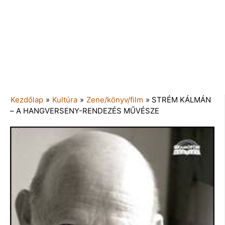
Kezdőlap
»
Kultúra
»
Zene/könyv/film
»
STRÉM KÁLMÁN
– A HANGVERSENY-RENDEZÉS MŰVÉSZE