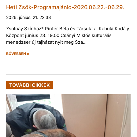
Heti Zsök-Programajánló-2026.06.22.-06.29.
2026. június. 21. 22:38
Zsolnay Színház* Pintér Béla és Társulata: Kabuki Kodály
Központ június 23. 19.00 Csányi Miklós kulturális
menedzser új tájházat nyit meg Sza…
BŐVEBBEN »
TOVÁBBI CIKKEK