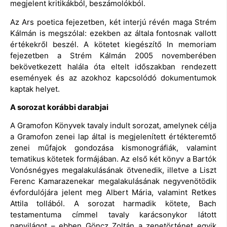
megjelent kritikákból, beszámolókból.
Az Ars poetica fejezetben, két interjú révén maga Strém
Kálmán is megszólal: ezekben az általa fontosnak vallott
értékekről beszél. A kötetet kiegészítő In memoriam
fejezetben a Strém Kálmán 2005 novemberében
bekövetkezett halála óta eltelt időszakban rendezett
események és az azokhoz kapcsolódó dokumentumok
kaptak helyet.
A sorozat korábbi darabjai
A Gramofon Könyvek tavaly indult sorozat, amelynek célja
a Gramofon zenei lap által is megjelenített értékteremtő
zenei műfajok gondozása kismonográfiák, valamint
tematikus kötetek formájában. Az első két könyv a Bartók
Vonósnégyes megalakulásának ötvenedik, illetve a Liszt
Ferenc Kamarazenekar megalakulásának negyvenötödik
évfordulójára jelent meg Albert Mária, valamint Retkes
Attila tollából. A sorozat harmadik kötete, Bach
testamentuma címmel tavaly karácsonykor látott
napvilágot – ebben Göncz Zoltán a zenetörténet egyik