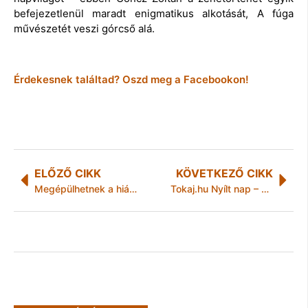
befejezetlenül maradt enigmatikus alkotását, A fúga
művészetét veszi górcső alá.
Érdekesnek találtad? Oszd meg a Facebookon!
ELŐZŐ CIKK
KÖVETKEZŐ CIKK
Megépülhetnek a hiányzó körtöltések a Hernád völgyében
Tokaj.hu Nyílt nap – Tokaj-Hegyalja Miskolcon