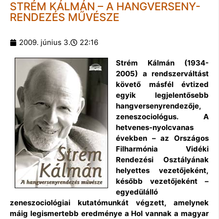
STRÉM KÁLMÁN – A HANGVERSENY-
RENDEZÉS MŰVÉSZE
2009. június 3.
22:16
Strém Kálmán (1934-
2005) a rendszerváltást
követő másfél évtized
egyik legjelentősebb
hangversenyrendezője,
zeneszociológus. A
hetvenes-nyolcvanas
években – az Országos
Filharmónia Vidéki
Rendezési Osztályának
helyettes vezetőjeként,
később vezetőjeként –
egyedülálló
zeneszociológiai kutatómunkát végzett, amelynek
máig legismertebb eredménye a Hol vannak a magyar