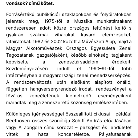
vonósok? című kötet.
Forrásértékű publikációi szaklapokban és folyóiratokban
jelentek meg, 1975-től a Muzsika munkatársaként
rendszeresen adott közre országos feltűnést keltő s
gyakran szakmai viharokat kavaró elemzéseket,
vitairatokat. 1982 és 2002 között a Művészeti Alap, majd a
Magyar Alkotóművészek Országos Egyesülete Zenei
Tagozatának igazgatójaként, később elnökségi tagjaként
képviselte a zenésztársadalom érdekeit.
Kezdeményezésére indult el 1990–91-től több
intézményben a magyarországi zenei menedzserképzés.
A rendszerváltozás után elsőként alapított önálló,
független hangversenyrendező-irodát, rendezvényei a
főváros zeneéletének kiemelkedő eseményeiként
maradtak meg a zeneszerető közönség emlékezetében.
Különleges igényességgel összeállított ciklusai – például
Beethoven összes szonátája Schiff András előadásában
vagy A Zongora című sorozat – pezsgést és lendületet
vittek a hazai koncertéletbe. Pályafutásának