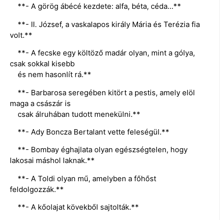
**- A görög ábécé kezdete: alfa, béta, céda…**
**- II. József, a vaskalapos király Mária és Terézia fia
volt.**
**- A fecske egy költöző madár olyan, mint a gólya,
csak sokkal kisebb
és nem hasonlít rá.**
**- Barbarosa seregében kitört a pestis, amely elöl
maga a császár is
csak álruhában tudott menekülni.**
**- Ady Boncza Bertalant vette feleségül.**
**- Bombay éghajlata olyan egészségtelen, hogy
lakosai máshol laknak.**
**- A Toldi olyan mű, amelyben a főhőst
feldolgozzák.**
**- A kőolajat kövekből sajtolták.**