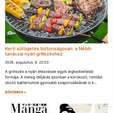
Kerti sütögetés biztonságosan: a Nébih
tanácsai nyári grillezéshez
2026. augusztus. 8. 22:03
A grillezés a nyári étkezések egyik legkedveltebb
formája. A meleg időjárás azonban a kórokozó, romlást
okozó baktériumok gyorsabb szaporodásának is k…
BŐVEBBEN »