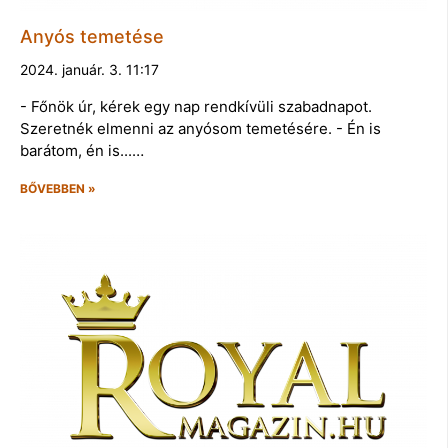
Anyós temetése
2024. január. 3. 11:17
- Főnök úr, kérek egy nap rendkívüli szabadnapot.
Szeretnék elmenni az anyósom temetésére. - Én is
barátom, én is...…
BŐVEBBEN »