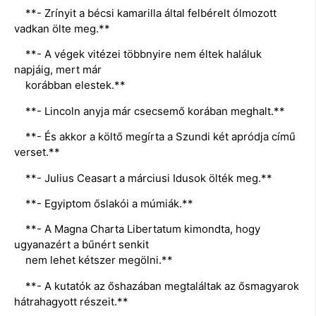
**- Zrínyit a bécsi kamarilla által felbérelt ólmozott
vadkan ölte meg.**
**- A végek vitézei többnyire nem éltek haláluk
napjáig, mert már
korábban elestek.**
**- Lincoln anyja már csecsemő korában meghalt.**
**- És akkor a költő megírta a Szundi két apródja című
verset.**
**- Julius Ceasart a márciusi Idusok ölték meg.**
**- Egyiptom őslakói a múmiák.**
**- A Magna Charta Libertatum kimondta, hogy
ugyanazért a bűnért senkit
nem lehet kétszer megölni.**
**- A kutatók az őshazában megtaláltak az ősmagyarok
hátrahagyott részeit.**