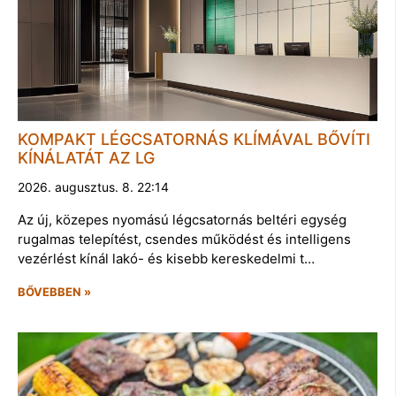
KOMPAKT LÉGCSATORNÁS KLÍMÁVAL BŐVÍTI
KÍNÁLATÁT AZ LG
2026. augusztus. 8. 22:14
Az új, közepes nyomású légcsatornás beltéri egység
rugalmas telepítést, csendes működést és intelligens
vezérlést kínál lakó- és kisebb kereskedelmi t…
BŐVEBBEN »