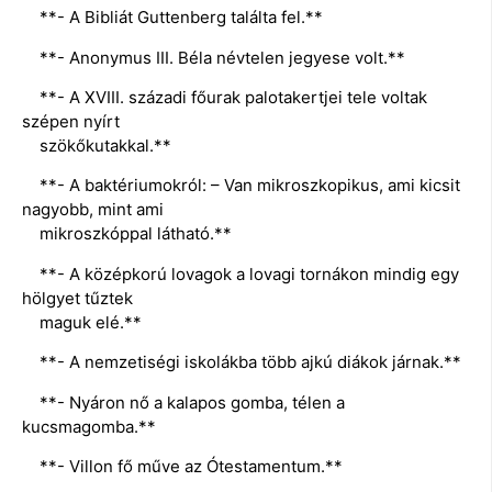
**- A Bibliát Guttenberg találta fel.**
**- Anonymus III. Béla névtelen jegyese volt.**
**- A XVIII. századi főurak palotakertjei tele voltak
szépen nyírt
szökőkutakkal.**
**- A baktériumokról: – Van mikroszkopikus, ami kicsit
nagyobb, mint ami
mikroszkóppal látható.**
**- A középkorú lovagok a lovagi tornákon mindig egy
hölgyet tűztek
maguk elé.**
**- A nemzetiségi iskolákba több ajkú diákok járnak.**
**- Nyáron nő a kalapos gomba, télen a
kucsmagomba.**
**- Villon fő műve az Ótestamentum.**