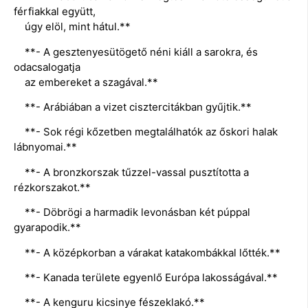
férfiakkal együtt,
úgy elöl, mint hátul.**
**- A gesztenyesütögető néni kiáll a sarokra, és
odacsalogatja
az embereket a szagával.**
**- Arábiában a vizet cisztercitákban gyűjtik.**
**- Sok régi kőzetben megtalálhatók az őskori halak
lábnyomai.**
**- A bronzkorszak tűzzel-vassal pusztította a
rézkorszakot.**
**- Döbrögi a harmadik levonásban két púppal
gyarapodik.**
**- A középkorban a várakat katakombákkal lőtték.**
**- Kanada területe egyenlő Európa lakosságával.**
**- A kenguru kicsinye fészeklakó.**