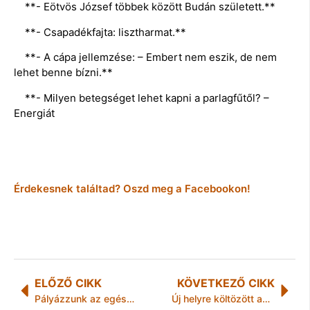
**- Eötvös József többek között Budán született.**
**- Csapadékfajta: lisztharmat.**
**- A cápa jellemzése: – Embert nem eszik, de nem
lehet benne bízni.**
**- Milyen betegséget lehet kapni a parlagfűtől? –
Energiát
Érdekesnek találtad? Oszd meg a Facebookon!
ELŐZŐ CIKK
KÖVETKEZŐ CIKK
Pályázzunk az egészségre!
Új helyre költözött az Esélyek Háza