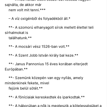
sajnálta, de akkor már
nem volt mit tenni.***
– A víz oxigénből és folyadékból áll.*
**- A szomorú elhanyagolt sírok mellett élettel teli
sírhalmokat is
találhatunk.**
**- A mocsári vész 1526-ban volt.**
**- A Szent Jobb István király bal keze.**
**- Janus Pannonius 15 éves korában elterjedt
Európában.**
**- Szemünk közepén van egy nyílás, amely
mindenkinek fekete, mivel
fejünk belül sötét.**
**- A föníciaiak kereskedtek és iparkodtak.**
**- A háborúban a nők is megteszik a kötelességüket a