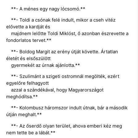
**- A ménes egy nagy lócsomó.**
**- Toldi a csónak felé indult, mikor a cseh vitéz
elővette a kardját és
majdnem lelőtte Toldi Miklóst, ő azonban észrevette a
fondorlatos tervet.**
**- Boldog Margit az erény útját követte. Ártatlan
életét és elsőszülött
gyermekét az úrnak ajánlotta.**
**- Szulimánt a szigeti ostromnál megölték, ezért
egyelőre felhagyott
azzal a szándékával, hogy Magyarországot
meghódítsa.**
**- Kolombusz háromszor indult útnak, bár a második
útján meghalt.**
**- Az őserdő olyan terület, ahova emberi kéz meg
nem tette be a lábát.**