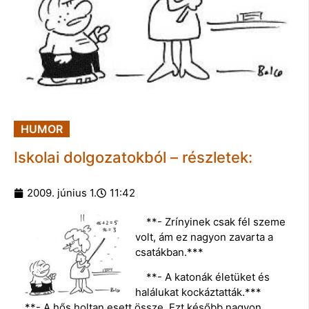
HUMOR
Iskolai dolgozatokból – részletek:
2009. június 1.
11:42
**- Zrínyinek csak fél szeme
volt, ám ez nagyon zavarta a
csatákban.***
**- A katonák életüket és
halálukat kockáztatták.***
**- A hős holtan esett össze. Ezt később nagyon