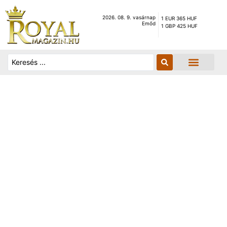
2026. 08. 9. vasárnap
1 EUR 365 HUF
Emőd
1 GBP 425 HUF