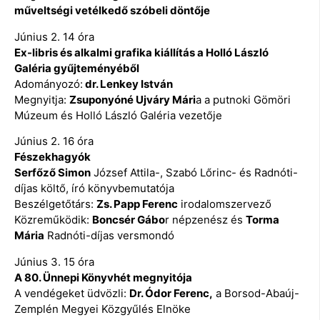
műveltségi vetélkedő szóbeli döntője
Június 2. 14 óra
Ex-libris és alkalmi grafika kiállítás a Holló László
Galéria gyűjteményéből
Adományozó:
dr. Lenkey István
Megnyitja:
Zsuponyóné Ujváry Mári
a a putnoki Gömöri
Múzeum és Holló László Galéria vezetője
Június 2. 16 óra
Fészekhagyók
Serfőző Simon
József Attila-, Szabó Lőrinc- és Radnóti-
díjas költő, író könyvbemutatója
Beszélgetőtárs:
Zs. Papp Ferenc
irodalomszervező
Közreműködik:
Boncsér Gábo
r népzenész és
Torma
Mária
Radnóti-díjas versmondó
Június 3. 15 óra
A 80. Ünnepi Könyvhét megnyitója
A vendégeket üdvözli:
Dr. Ódor Ferenc,
a Borsod-Abaúj-
Zemplén Megyei Közgyűlés Elnöke