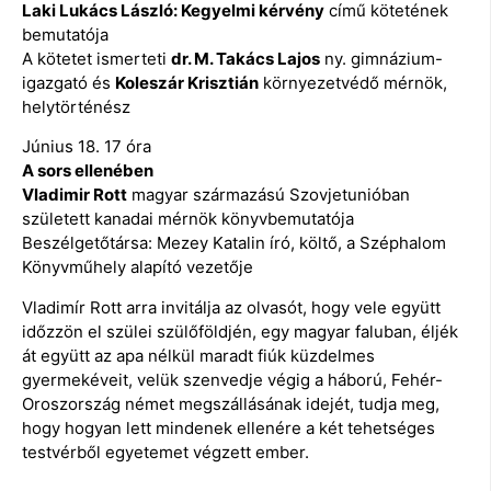
Laki Lukács László: Kegyelmi kérvény
című kötetének
bemutatója
A kötetet ismerteti
dr. M. Takács Lajos
ny. gimnázium-
igazgató és
Koleszár Krisztián
környezetvédő mérnök,
helytörténész
Június 18. 17 óra
A sors ellenében
Vladimir Rott
magyar származású Szovjetunióban
született kanadai mérnök könyvbemutatója
Beszélgetőtársa: Mezey Katalin író, költő, a Széphalom
Könyvműhely alapító vezetője
Vladimír Rott arra invitálja az olvasót, hogy vele együtt
időzzön el szülei szülőföldjén, egy magyar faluban, éljék
át együtt az apa nélkül maradt fiúk küzdelmes
gyermekéveit, velük szenvedje végig a háború, Fehér-
Oroszország német megszállásának idejét, tudja meg,
hogy hogyan lett mindenek ellenére a két tehetséges
testvérből egyetemet végzett ember.