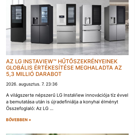
AZ LG INSTAVIEW™ HŰTŐSZEKRÉNYEINEK
GLOBÁLIS ÉRTÉKESÍTÉSE MEGHALADTA AZ
5,3 MILLIÓ DARABOT
2026. augusztus. 7. 23:36
A világszerte népszerű LG InstaView innovációja tíz évvel
a bemutatása után is újradefiniálja a konyhai élményt
Összefoglaló: Az LG …
BŐVEBBEN »