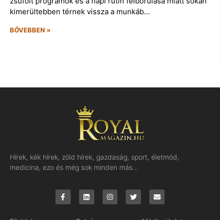
zsúfolt programok és a napi rutin felborulása miatt sokan
kimerültebben térnek vissza a munkáb…
BŐVEBBEN »
Hírek, kék hírek, zöld hírek, gazdaság, sport, életmód,
medicina, ezo és még sok minden más…