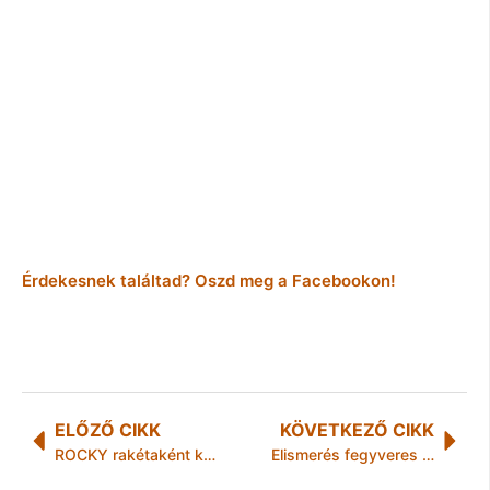
Érdekesnek találtad? Oszd meg a Facebookon!
ELŐZŐ CIKK
KÖVETKEZŐ CIKK
ROCKY rakétaként közlekedett a párducházon kívül
Elismerés fegyveres rablás elkövetőjének elfogásáért (B-A-Z. MRFK)