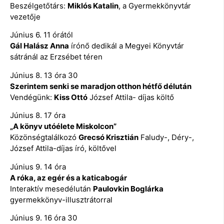
Beszélgetőtárs:
Miklós Katalin
, a Gyermekkönyvtár
vezetője
Június 6. 11 órától
Gál Halász Anna
írónő dedikál a Megyei Könyvtár
sátránál az Erzsébet téren
Június 8. 13 óra 30
Szerintem senki se maradjon otthon hétfő délután
Vendégünk:
Kiss Ottó
József Attila- díjas költő
Június 8. 17 óra
„A könyv utóélete Miskolcon”
Közönségtalálkozó
Grecsó Krisztián
Faludy-, Déry-,
József Attila-díjas író, költővel
Június 9. 14 óra
A róka, az egér és a katicabogár
Interaktív mesedélután
Paulovkin Boglárka
gyermekkönyv-illusztrátorral
Június 9. 16 óra 30