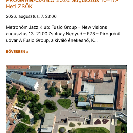
PROGRAMAJÁNLÓ 2026. augusztus 10–17.-
Heti ZSÖK
2026. augusztus. 7. 23:06
Metronóm Jazz Klub: Fusio Group – New visions
augusztus 13. 21.00 Zsolnay Negyed – E78 – Pirogránit
udvar A Fusio Group, a kiváló énekesnő, K…
BŐVEBBEN »