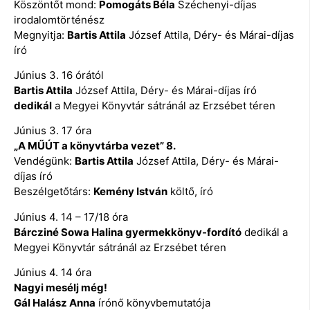
Köszöntőt mond:
Pomogáts Béla
Széchenyi-díjas
irodalomtörténész
Megnyitja:
Bartis Attila
József Attila, Déry- és Márai-díjas
író
Június 3. 16 órától
Bartis Attila
József Attila, Déry- és Márai-díjas író
dedikál
a Megyei Könyvtár sátránál az Erzsébet téren
Június 3. 17 óra
„A MŰÚT a könyvtárba vezet” 8.
Vendégünk:
Bartis Attila
József Attila, Déry- és Márai-
díjas író
Beszélgetőtárs:
Kemény István
költő, író
Június 4. 14 – 17/18 óra
Bárcziné Sowa Halina gyermekkönyv-fordító
dedikál a
Megyei Könyvtár sátránál az Erzsébet téren
Június 4. 14 óra
Nagyi mesélj még!
Gál Halász Anna
írónő könyvbemutatója