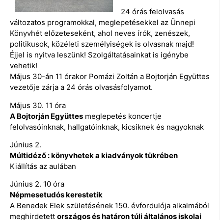
24 órás felolvasás
változatos programokkal, meglepetésekkel az Ünnepi
Könyvhét előzeteseként, ahol neves írók, zenészek,
politikusok, közéleti személyiségek is olvasnak majd!
Éjjel is nyitva leszünk! Szolgáltatásainkat is igénybe
vehetik!
Május 30-án 11 órakor Pomázi Zoltán a Bojtorján Együttes
vezetője zárja a 24 órás olvasásfolyamot.
Május 30. 11 óra
A Bojtorján Együttes
meglepetés koncertje
felolvasóinknak, hallgatóinknak, kicsiknek és nagyoknak
Június 2.
Múltidéző : könyvhetek a kiadványok tükrében
Kiállítás az aulában
Június 2. 10 óra
Népmesetudós kerestetik
A Benedek Elek születésének 150. évfordulója alkalmából
meghirdetett
országos és határon túli általános iskolai