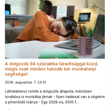
A dolgozók 94 százaléka fáradtsággal küzd,
mégis csak minden hatodik kér munkahelyi
segítséget
2026. augusztus. 7. 23:31
Láthatatlanul romlik a dolgozók állapota, miközben
továbbra is munkába járnak - Ilyen hatással van a cégekre
a pihenőidő hiánya - Egy 2026-os, 6105 f…