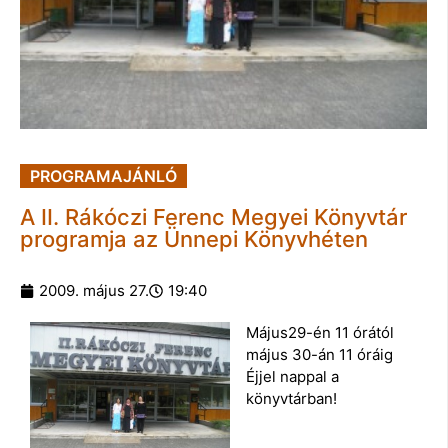
PROGRAMAJÁNLÓ
A II. Rákóczi Ferenc Megyei Könyvtár
programja az Ünnepi Könyvhéten
2009. május 27.
19:40
Május29-én 11 órától
május 30-án 11 óráig
Éjjel nappal a
könyvtárban!