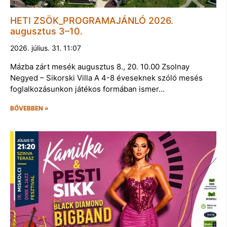
HETI ZSÖK_PROGRAMAJÁNLÓ 2026.
augusztus 3–10.
2026. július. 31. 11:07
Mázba zárt mesék augusztus 8., 20. 10.00 Zsolnay
Negyed – Sikorski Villa A 4-8 éveseknek szóló mesés
foglalkozásunkon játékos formában ismer…
BŐVEBBEN »