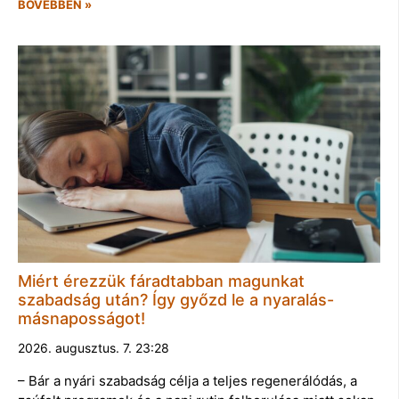
BŐVEBBEN »
Miért érezzük fáradtabban magunkat
szabadság után? Így győzd le a nyaralás-
másnaposságot!
2026. augusztus. 7. 23:28
– Bár a nyári szabadság célja a teljes regenerálódás, a