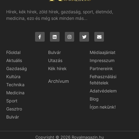
Hírek, kék hírek, zöld hírek, gazdaság, sport, életmód,
medicina, ezo és még sok minden más…
Főoldal
Bulvár
Médiaajánlat
Aktuális
Utazás
Impresszum
Gazdaság
Kék hírek
Partnereink
Kultúra
Felhasználási
Archívum
feltételek
Technika
Adatvédelem
Medicina
Blog
Sport
Írjon nekünk!
Gasztro
Bulvár
Copyright © 2026 Royalmagazin.hu