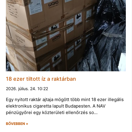
18 ezer tiltott íz a raktárban
2026. július. 24. 10:22
Egy nyitott raktár ajtaja mögött több mint 18 ezer illegális
elektronikus cigaretta lapult Budapesten. A NAV
pénzügyőrei egy közterületi ellenőrzés so…
BŐVEBBEN »