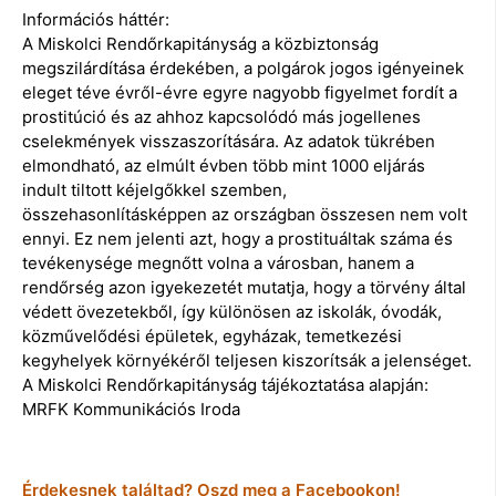
Információs háttér:
A Miskolci Rendőrkapitányság a közbiztonság
megszilárdítása érdekében, a polgárok jogos igényeinek
eleget téve évről-évre egyre nagyobb figyelmet fordít a
prostitúció és az ahhoz kapcsolódó más jogellenes
cselekmények visszaszorítására. Az adatok tükrében
elmondható, az elmúlt évben több mint 1000 eljárás
indult tiltott kéjelgőkkel szemben,
összehasonlításképpen az országban összesen nem volt
ennyi. Ez nem jelenti azt, hogy a prostituáltak száma és
tevékenysége megnőtt volna a városban, hanem a
rendőrség azon igyekezetét mutatja, hogy a törvény által
védett övezetekből, így különösen az iskolák, óvodák,
közművelődési épületek, egyházak, temetkezési
kegyhelyek környékéről teljesen kiszorítsák a jelenséget.
A Miskolci Rendőrkapitányság tájékoztatása alapján:
MRFK Kommunikációs Iroda
Érdekesnek találtad? Oszd meg a Facebookon!