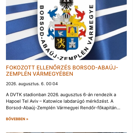
FOKOZOTT ELLENŐRZÉS BORSOD-ABAÚJ-
ZEMPLÉN VÁRMEGYÉBEN
2026. augusztus. 6. 00:04
A DVTK stadionban 2026. augusztus 6-án rendezik a
Hapoel Tel Aviv – Katowice labdarúgó mérkőzést. A
Borsod-Abaúj-Zemplén Vármegyei Rendőr-főkapitán…
BŐVEBBEN »