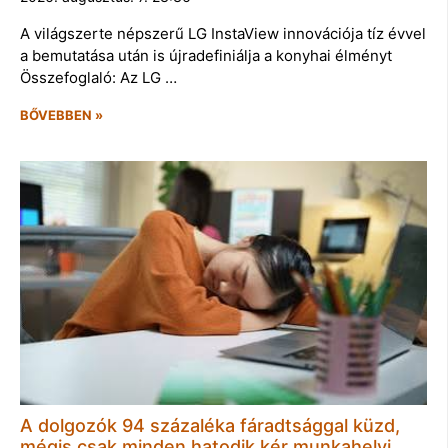
A világszerte népszerű LG InstaView innovációja tíz évvel
a bemutatása után is újradefiniálja a konyhai élményt
Összefoglaló: Az LG …
BŐVEBBEN »
A dolgozók 94 százaléka fáradtsággal küzd,
mégis csak minden hatodik kér munkahelyi