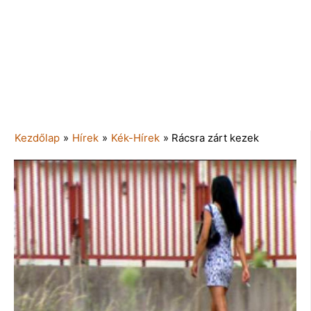
Kezdőlap
»
Hírek
»
Kék-Hírek
»
Rácsra zárt kezek