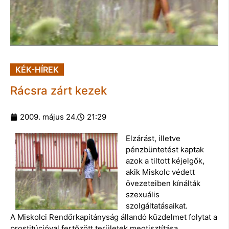
KÉK-HÍREK
Rácsra zárt kezek
2009. május 24.
21:29
Elzárást, illetve
pénzbüntetést kaptak
azok a tiltott kéjelgők,
akik Miskolc védett
övezeteiben kínálták
szexuális
szolgáltatásaikat.
A Miskolci Rendőrkapitányság állandó küzdelmet folytat a
prostitúcióval fertőzött területek megtisztítása