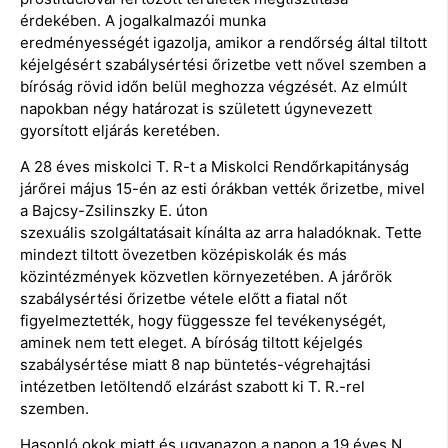
érdekében. A jogalkalmazói munka
eredményességét igazolja, amikor a rendőrség által tiltott
kéjelgésért szabálysértési őrizetbe vett nővel szemben a
bíróság rövid időn belül meghozza végzését. Az elmúlt
napokban négy határozat is született úgynevezett
gyorsított eljárás keretében.
A 28 éves miskolci T. R-t a Miskolci Rendőrkapitányság
járőrei május 15-én az esti órákban vették őrizetbe, mivel
a Bajcsy-Zsilinszky E. úton
szexuális szolgáltatásait kínálta az arra haladóknak. Tette
mindezt tiltott övezetben középiskolák és más
közintézmények közvetlen környezetében. A járőrök
szabálysértési őrizetbe vétele előtt a fiatal nőt
figyelmeztették, hogy függessze fel tevékenységét,
aminek nem tett eleget. A bíróság tiltott kéjelgés
szabálysértése miatt 8 nap büntetés-végrehajtási
intézetben letöltendő elzárást szabott ki T. R.-rel
szemben.
Hasonló okok miatt és ugyanazon a napon a 19 éves N.