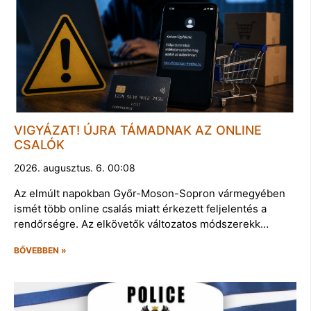
VIGYÁZAT! ÚJRA TÁMADNAK AZ ONLINE
CSALÓK
2026. augusztus. 6. 00:08
Az elmúlt napokban Győr-Moson-Sopron vármegyében
ismét több online csalás miatt érkezett feljelentés a
rendőrségre. Az elkövetők változatos módszerekk…
BŐVEBBEN »