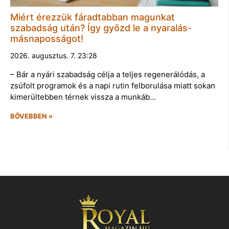
Miért érezzük fáradtabban magunkat
szabadság után? Így győzd le a nyaralás-
másnaposságot!
2026. augusztus. 7. 23:28
– Bár a nyári szabadság célja a teljes regenerálódás, a
zsúfolt programok és a napi rutin felborulása miatt sokan
kimerültebben térnek vissza a munkáb…
BŐVEBBEN »