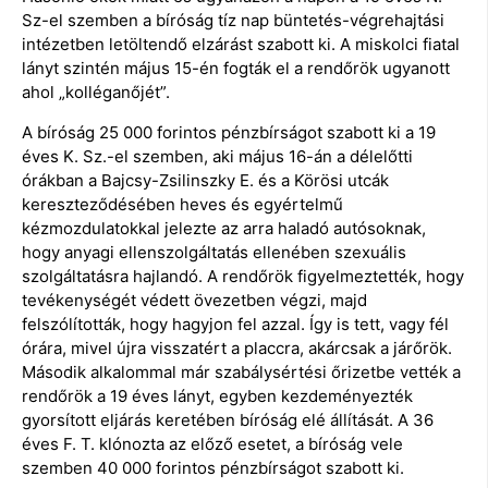
Sz-el szemben a bíróság tíz nap büntetés-végrehajtási
intézetben letöltendő elzárást szabott ki. A miskolci fiatal
lányt szintén május 15-én fogták el a rendőrök ugyanott
ahol „kolléganőjét”.
A bíróság 25 000 forintos pénzbírságot szabott ki a 19
éves K. Sz.-el szemben, aki május 16-án a délelőtti
órákban a Bajcsy-Zsilinszky E. és a Körösi utcák
kereszteződésében heves és egyértelmű
kézmozdulatokkal jelezte az arra haladó autósoknak,
hogy anyagi ellenszolgáltatás ellenében szexuális
szolgáltatásra hajlandó. A rendőrök figyelmeztették, hogy
tevékenységét védett övezetben végzi, majd
felszólították, hogy hagyjon fel azzal. Így is tett, vagy fél
órára, mivel újra visszatért a placcra, akárcsak a járőrök.
Második alkalommal már szabálysértési őrizetbe vették a
rendőrök a 19 éves lányt, egyben kezdeményezték
gyorsított eljárás keretében bíróság elé állítását. A 36
éves F. T. klónozta az előző esetet, a bíróság vele
szemben 40 000 forintos pénzbírságot szabott ki.