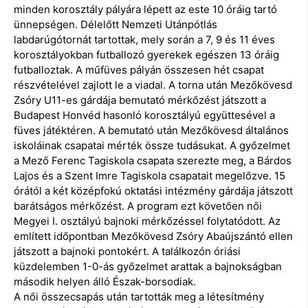
minden korosztály pályára lépett az este 10 óráig tartó
ünnepségen. Délelőtt Nemzeti Utánpótlás
labdarúgótornát tartottak, mely során a 7, 9 és 11 éves
korosztályokban futballozó gyerekek egészen 13 óráig
futballoztak. A műfüves pályán összesen hét csapat
részvételével zajlott le a viadal. A torna után Mezőkövesd
Zsóry U11-es gárdája bemutató mérkőzést játszott a
Budapest Honvéd hasonló korosztályú együttesével a
füves játéktéren. A bemutató után Mezőkövesd általános
iskoláinak csapatai mérték össze tudásukat. A győzelmet
a Mező Ferenc Tagiskola csapata szerezte meg, a Bárdos
Lajos és a Szent Imre Tagiskola csapatait megelőzve. 15
órától a két középfokú oktatási intézmény gárdája játszott
barátságos mérkőzést. A program ezt követően női
Megyei I. osztályú bajnoki mérkőzéssel folytatódott. Az
említett időpontban Mezőkövesd Zsóry Abaújszántó ellen
játszott a bajnoki pontokért. A találkozón óriási
küzdelemben 1-0-ás győzelmet arattak a bajnokságban
második helyen álló Észak-borsodiak.
A női összecsapás után tartották meg a létesítmény