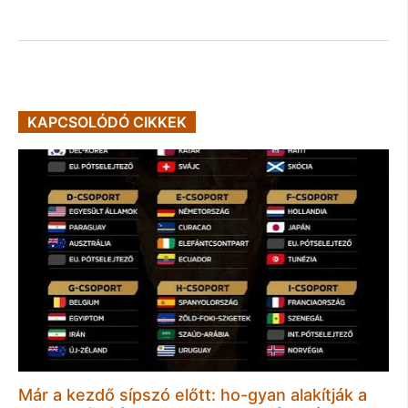
KAPCSOLÓDÓ CIKKEK
Már a kezdő sípszó előtt: ho-gyan alakítják a