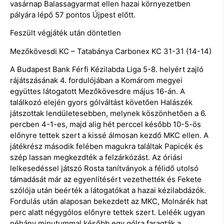
vasárnap Balassagyarmat ellen hazai környezetben
pályára lépő 57 pontos Újpest előtt.
Feszült végjáték után döntetlen
Mezőkövesdi KC – Tatabánya Carbonex KC 31-31 (14-14)
A Budapest Bank Férfi Kézilabda Liga 5-8. helyért zajló
rájátszásának 4. fordulójában a Komárom megyei
együttes látogatott Mezőkövesdre május 16-án. A
találkozó elején gyors gólváltást követően Halászék
játszottak lendületesebben, melynek köszönhetően a 6.
percben 4-1-es, majd alig hét perccel később 10-5-ös
előnyre tettek szert a kissé álmosan kezdő MKC ellen. A
játékrész második felében magukra találtak Papicék és
szép lassan megkezdték a felzárkózást. Az óriási
lelkesedéssel játszó Rosta tanítványok a félidő utolsó
támadását már az egyenlítésért vezethették és Fekete
szólója után beérték a látogatókat a hazai kézilabdázók.
Fordulás után alaposan bekezdett az MKC, Molnárék hat
perc alatt négygólos előnyre tettek szert. Leléék ugyan
néhány minutummal később egy gólra faragták a