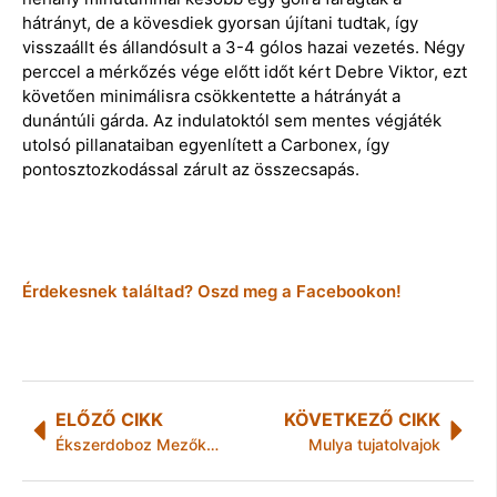
hátrányt, de a kövesdiek gyorsan újítani tudtak, így
visszaállt és állandósult a 3-4 gólos hazai vezetés. Négy
perccel a mérkőzés vége előtt időt kért Debre Viktor, ezt
követően minimálisra csökkentette a hátrányát a
dunántúli gárda. Az indulatoktól sem mentes végjáték
utolsó pillanataiban egyenlített a Carbonex, így
pontosztozkodással zárult az összecsapás.
Érdekesnek találtad? Oszd meg a Facebookon!
ELŐZŐ CIKK
KÖVETKEZŐ CIKK
Ékszerdoboz Mezőkövesden
Mulya tujatolvajok