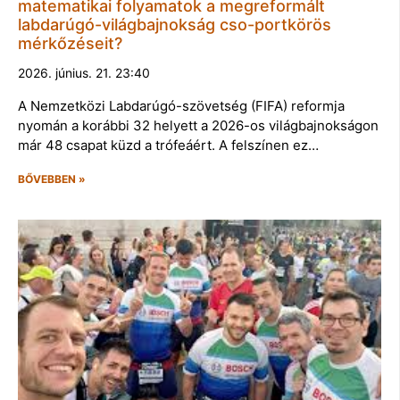
matematikai folyamatok a megreformált
labdarúgó-világbajnokság cso-portkörös
mérkőzéseit?
2026. június. 21. 23:40
A Nemzetközi Labdarúgó-szövetség (FIFA) reformja
nyomán a korábbi 32 helyett a 2026-os világbajnokságon
már 48 csapat küzd a trófeáért. A felszínen ez…
BŐVEBBEN »