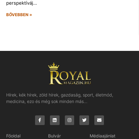
perspektíváj…
BŐVEBBEN »
Hírek, kék hírek, zöld hírek, gazdaság, sport, életmód,
medicina, ezo és még sok minden más…
Főoldal
Bulvár
Médiaajánlat