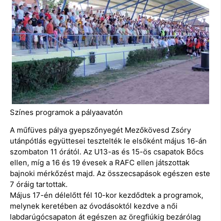
Színes programok a pályaavatón
A műfüves pálya gyepszőnyegét Mezőkövesd Zsóry
utánpótlás együttesei tesztelték le elsőként május 16-án
szombaton 11 órától. Az U13-as és 15-ös csapatok Bőcs
ellen, míg a 16 és 19 évesek a RAFC ellen játszottak
bajnoki mérkőzést majd. Az összecsapások egészen este
7 óráig tartottak.
Május 17-én délelőtt fél 10-kor kezdődtek a programok,
melynek keretében az óvodásoktól kezdve a női
labdarúgócsapaton át egészen az öregfiúkig bezárólag