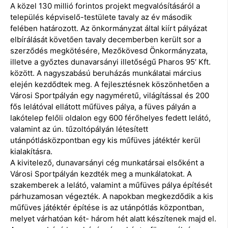
A közel 130 millió forintos projekt megvalósításáról a
település képviselő-testülete tavaly az év második
felében határozott. Az önkormányzat által kiírt pályázat
elbírálását követően tavaly decemberben került sor a
szerződés megkötésére, Mezőkövesd Önkormányzata,
illetve a győztes dunavarsányi illetőségű Pharos 95′ Kft.
között. A nagyszabású beruházás munkálatai március
elején kezdődtek meg. A fejlesztésnek köszönhetően a
Városi Sportpályán egy nagyméretű, világítással és 200
fős lelátóval ellátott műfüves pálya, a füves pályán a
lakótelep felőli oldalon egy 600 férőhelyes fedett lelátó,
valamint az ún. tűzoltópályán létesített
utánpótlásközpontban egy kis műfüves játéktér kerül
kialakításra.
A kivitelező, dunavarsányi cég munkatársai elsőként a
Városi Sportpályán kezdték meg a munkálatokat. A
szakemberek a lelátó, valamint a műfüves pálya építését
párhuzamosan végezték. A napokban megkezdődik a kis
műfüves játéktér építése is az utánpótlás központban,
melyet várhatóan két- három hét alatt készítenek majd el.