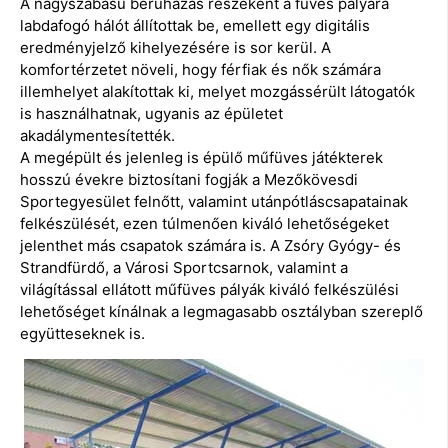
A nagyszabású beruházás részeként a füves pályára
labdafogó hálót állítottak be, emellett egy digitális
eredményjelző kihelyezésére is sor kerül. A
komfortérzetet növeli, hogy férfiak és nők számára
illemhelyet alakítottak ki, melyet mozgássérült látogatók
is használhatnak, ugyanis az épületet
akadálymentesítették.
A megépült és jelenleg is épülő műfüves játékterek
hosszú évekre biztosítani fogják a Mezőkövesdi
Sportegyesület felnőtt, valamint utánpótláscsapatainak
felkészülését, ezen túlmenően kiváló lehetőségeket
jelenthet más csapatok számára is. A Zsóry Gyógy- és
Strandfürdő, a Városi Sportcsarnok, valamint a
világítással ellátott műfüves pályák kiváló felkészülési
lehetőséget kínálnak a legmagasabb osztályban szereplő
együtteseknek is.