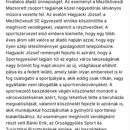
hivatalos átadó ünnepségét. Az eseményt a Mezőkövesdi
Mazsorett csoport tagjainak közel negyedórás látványos
műsora vezette fel. Az avatón Hagyacki József, a
Mezőkövesdi SE ügyvezető elnöke köszöntötte a
meghívott vendégeket, valamint a résztvevőket. A
sportszervezet első embere kiemelte, hogy egy több
éves álom vált valóra az átadó napján azzal, hogy egy
ilyen szép létesítménnyel gazdagodott településünk.
Hagyacki József reményét fejezte ki aziránt, hogy a
Sportegyesület tagjain túl az egész város lakosságának
nagy örömöt fog majd okozni az új, világítással ellátott
pálya és a fedett lelátó, amely talán olyan embereket is ki
fog csalogatni a sportpályára, akik eddig csak ritkán, vagy
egyáltalán nem látogatták a sportrendezvényeket. A
sportvezető beszédének végén köszönetet mondott a
városvezetésének azért, hogy lehetővé tette a beruházás
megvalósítását, valamint köszönetét fejezte ki azoknak is,
akik munkájukkal hozzájárultak a gyönyörű sporttelep
kialakításához. Az eseményen meghívott vendégként
részt vett Bánki Erik, az Országgyűlés Sport és
Turisztikai Bizottságának elnöke, aki beszédében