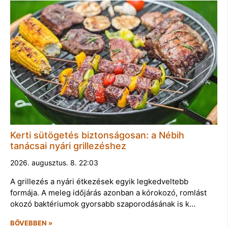
Kerti sütögetés biztonságosan: a Nébih
tanácsai nyári grillezéshez
2026. augusztus. 8. 22:03
A grillezés a nyári étkezések egyik legkedveltebb
formája. A meleg időjárás azonban a kórokozó, romlást
okozó baktériumok gyorsabb szaporodásának is k…
BŐVEBBEN »