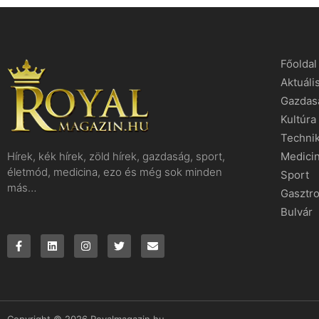
Főoldal
Aktuáli
Gazdas
Kultúra
Techni
Hírek, kék hírek, zöld hírek, gazdaság, sport,
Medici
életmód, medicina, ezo és még sok minden
Sport
más…
Gasztr
Bulvár
Copyright © 2026 Royalmagazin.hu