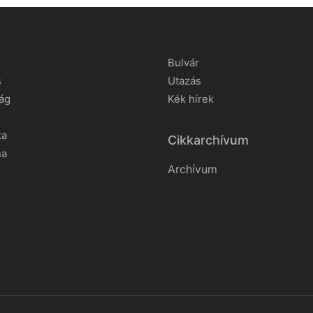
Bulvár
s
Utazás
ág
Kék hírek
ka
Cikkarchívum
na
Archívum
o