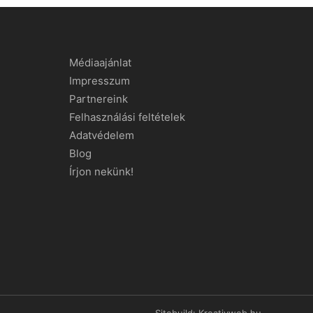
Médiaajánlat
Impresszum
Partnereink
Felhasználási feltételek
Adatvédelem
Blog
Írjon nekünk!
Sitebuild:
Kreativweb.hu