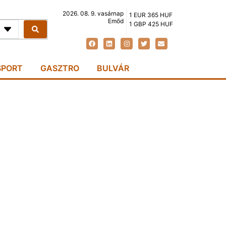
2026. 08. 9. vasárnap
1 EUR 365 HUF
Emőd
1 GBP 425 HUF
SPORT
GASZTRO
BULVÁR